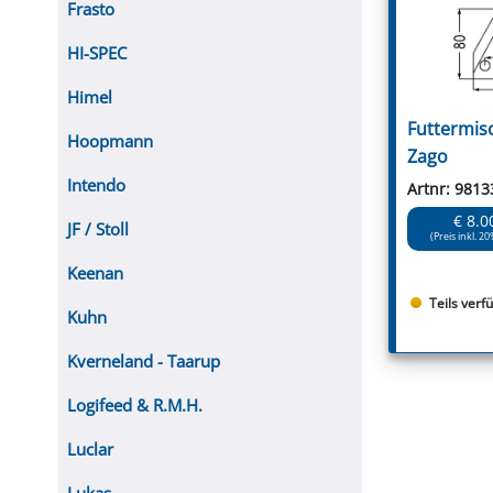
Frasto
HI-SPEC
Himel
Futtermis
Hoopmann
Zago
Intendo
Artnr: 9813
€ 8.0
JF / Stoll
(Preis inkl. 20
Keenan
Teils verf
Kuhn
Kverneland - Taarup
Logifeed & R.M.H.
Luclar