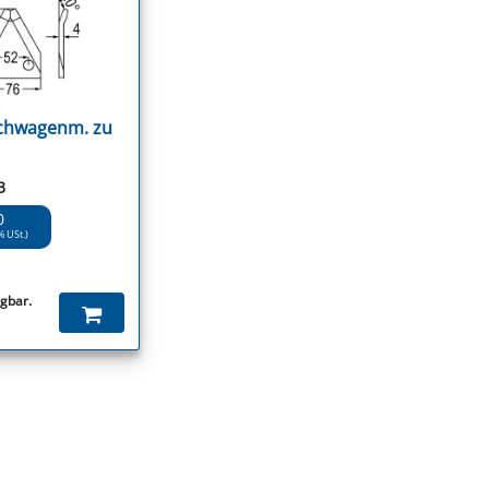
chwagenm. zu
3
0
% USt.)
ügbar.