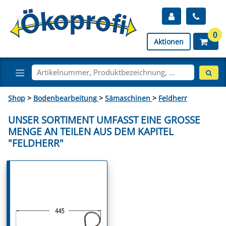
0
Aktionen
Shop
>
Bodenbearbeitung
>
Sämaschinen
>
Feldherr
UNSER SORTIMENT UMFASST EINE GROSSE M
ENGE AN TEILEN AUS DEM KAPITEL "
FELDHERR"