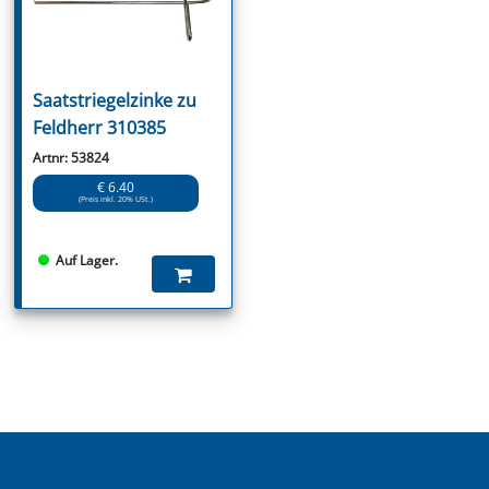
Saatstriegelzinke zu
Feldherr 310385
Artnr: 53824
€ 6.40
(Preis inkl. 20% USt.)
Auf Lager.