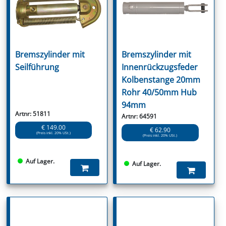
Bremszylinder mit
Bremszylinder mit
Seilführung
Innenrückzugsfeder
Kolbenstange 20mm
Rohr 40/50mm Hub
94mm
Artnr: 51811
Artnr: 64591
€ 149.00
€ 62.90
(Preis inkl. 20% USt.)
(Preis inkl. 20% USt.)
Auf Lager.
Auf Lager.