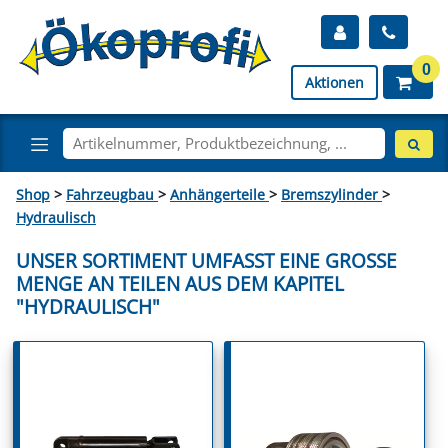
0
Aktionen
Shop
>
Fahrzeugbau
>
Anhängerteile
>
Bremszylinder
>
Hydraulisch
UNSER SORTIMENT UMFASST EINE GROSSE M
ENGE AN TEILEN AUS DEM KAPITEL "
HYDRAULISCH"