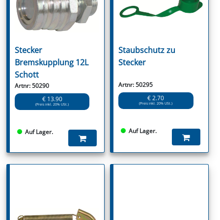
Stecker
Staubschutz zu
Bremskupplung 12L
Stecker
Schott
Artnr: 50295
Artnr: 50290
€ 2.70
€ 13.90
(Preis inkl. 20% USt.)
(Preis inkl. 20% USt.)
Auf Lager.
Auf Lager.