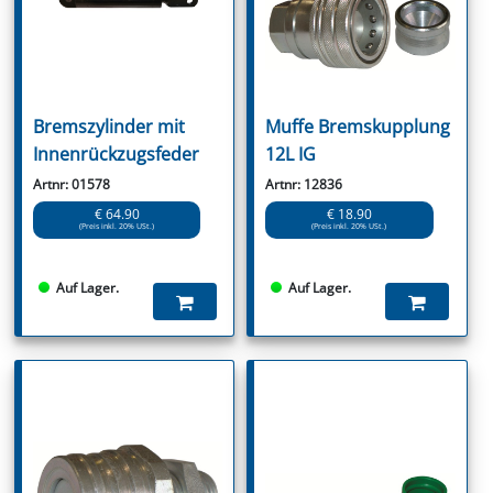
Bremszylinder mit
Muffe Bremskupplung
Innenrückzugsfeder
12L IG
Artnr: 01578
Artnr: 12836
€ 64.90
€ 18.90
(Preis inkl. 20% USt.)
(Preis inkl. 20% USt.)
Auf Lager.
Auf Lager.