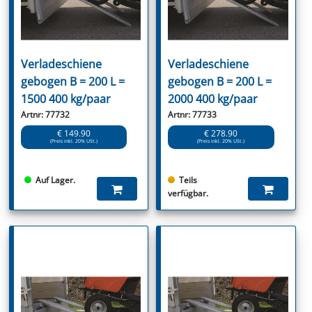
Verladeschiene
Verladeschiene
gebogen B = 200 L =
gebogen B = 200 L =
1500 400 kg/paar
2000 400 kg/paar
Artnr: 77732
Artnr: 77733
€ 149.90
€ 278.90
(Preis inkl. 20% USt.)
(Preis inkl. 20% USt.)
Auf Lager.
Teils
verfügbar.