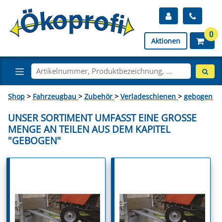
0
Aktionen
Shop
>
Fahrzeugbau
>
Zubehör
>
Verladeschienen
>
gebogen
UNSER SORTIMENT UMFASST EINE GROSSE M
ENGE AN TEILEN AUS DEM KAPITEL "
GEBOGEN"