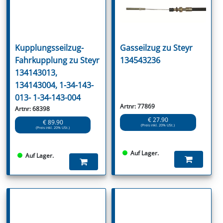
Kupplungsseilzug-
Gasseilzug zu Steyr
Fahrkupplung zu Steyr
134543236
134143013,
134143004, 1-34-143-
013- 1-34-143-004
Artnr: 77869
Artnr: 68398
€ 27.90
€ 89.90
(Preis inkl. 20% USt.)
(Preis inkl. 20% USt.)
Auf Lager.
Auf Lager.