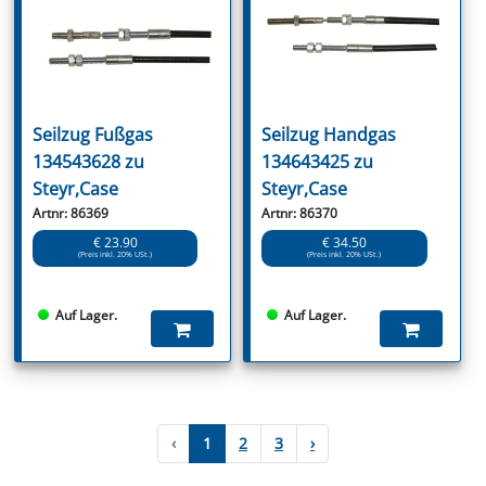
Seilzug Fußgas
Seilzug Handgas
134543628 zu
134643425 zu
Steyr,Case
Steyr,Case
Artnr: 86369
Artnr: 86370
€ 23.90
€ 34.50
(Preis inkl. 20% USt.)
(Preis inkl. 20% USt.)
Auf Lager.
Auf Lager.
‹
1
2
3
›