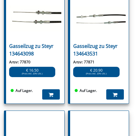
Gasseilzug zu Steyr
Gasseilzug zu Steyr
134643098
134643531
Artnr: 77870
Artnr: 77871
€ 16.50
€ 20.90
(Preis inkl. 20% USt.)
(Preis inkl. 20% USt.)
Auf Lager.
Auf Lager.