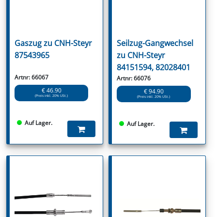
Gaszug zu CNH-Steyr
Seilzug-Gangwechsel
87543965
zu CNH-Steyr
84151594, 82028401
Artnr: 66067
Artnr: 66076
€ 46.90
€ 94.90
(Preis inkl. 20% USt.)
(Preis inkl. 20% USt.)
Auf Lager.
Auf Lager.