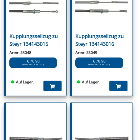
Kupplungsseilzug zu
Kupplungsseilzug zu
Steyr 134143015
Steyr 134143016
Artnr: 53048
Artnr: 53049
€ 76.90
€ 78.90
(Preis inkl. 20% USt.)
(Preis inkl. 20% USt.)
Auf Lager.
Auf Lager.