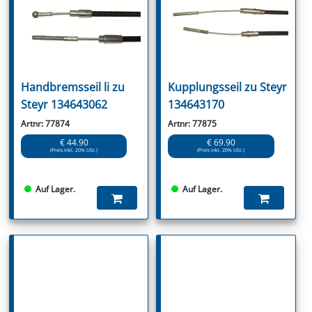
Handbremsseil li zu
Kupplungsseil zu Steyr
Steyr 134643062
134643170
Artnr: 77874
Artnr: 77875
€ 44.90
€ 69.90
(Preis inkl. 20% USt.)
(Preis inkl. 20% USt.)
Auf Lager.
Auf Lager.