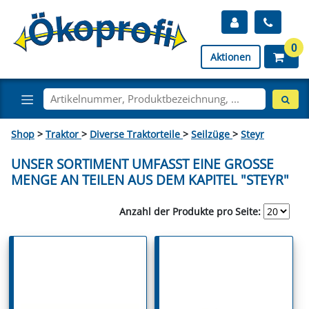
0
Aktionen
Shop
>
Traktor
>
Diverse Traktorteile
>
Seilzüge
>
Steyr
UNSER SORTIMENT UMFASST EINE GROSSE M
ENGE AN TEILEN AUS DEM KAPITEL "STEYR"
Anzahl der Produkte pro Seite: