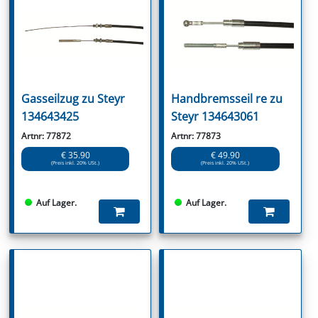
Gasseilzug zu Steyr
Handbremsseil re zu
134643425
Steyr 134643061
Artnr: 77872
Artnr: 77873
€ 35.90
€ 49.90
(Preis inkl. 20% USt.)
(Preis inkl. 20% USt.)
Auf Lager.
Auf Lager.