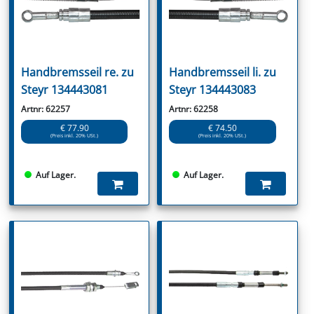
Handbremsseil re. zu
Handbremsseil li. zu
Steyr 134443081
Steyr 134443083
Artnr: 62257
Artnr: 62258
€ 77.90
€ 74.50
(Preis inkl. 20% USt.)
(Preis inkl. 20% USt.)
Auf Lager.
Auf Lager.