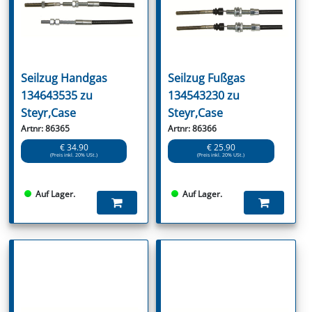
Seilzug Handgas
Seilzug Fußgas
134643535 zu
134543230 zu
Steyr,Case
Steyr,Case
Artnr: 86365
Artnr: 86366
€ 34.90
€ 25.90
(Preis inkl. 20% USt.)
(Preis inkl. 20% USt.)
Auf Lager.
Auf Lager.