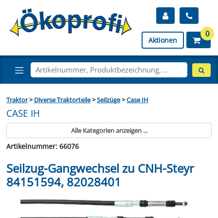
0
Aktionen
Traktor
>
Diverse Traktorteile
>
Seilzüge
>
Case IH
CASE IH
Alle Kategorien anzeigen ...
Artikelnummer: 66076
Seilzug-Gangwechsel zu CNH-Steyr
84151594, 82028401