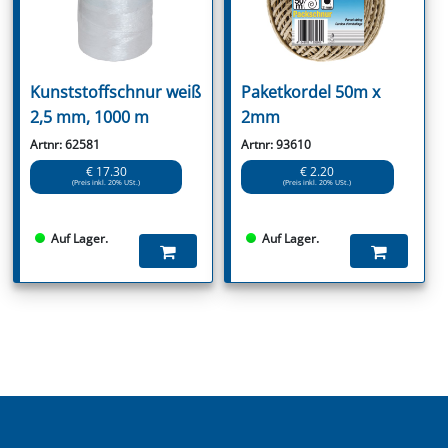
Kunststoffschnur weiß
Paketkordel 50m x
2,5 mm, 1000 m
2mm
Artnr: 62581
Artnr: 93610
€ 17.30
€ 2.20
(Preis inkl. 20% USt.)
(Preis inkl. 20% USt.)
Auf Lager.
Auf Lager.