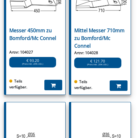
Messer 450mm zu
Mittel Messer 710mm
Bomford/Mc Connel
zu Bomford/Mc
Connel
Artnr: 104027
Artnr: 104028
€ 93.20
€ 121.70
(Preis inkl. 20% USt.)
(Preis inkl. 20% USt.)
Teils
Teils
verfügbar.
verfügbar.