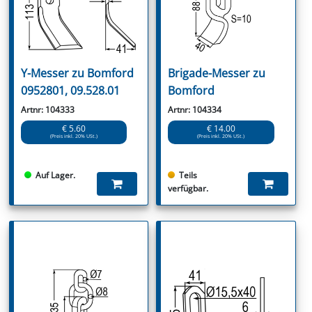
Y-Messer zu Bomford
Brigade-Messer zu
0952801, 09.528.01
Bomford
Artnr: 104333
Artnr: 104334
€ 5.60
€ 14.00
(Preis inkl. 20% USt.)
(Preis inkl. 20% USt.)
Auf Lager.
Teils
verfügbar.