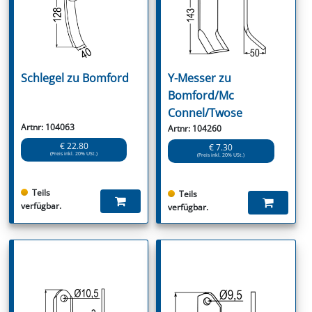
Schlegel zu Bomford
Y-Messer zu
Bomford/Mc
Connel/Twose
Artnr: 104063
Artnr: 104260
€ 22.80
€ 7.30
(Preis inkl. 20% USt.)
(Preis inkl. 20% USt.)
Teils
Teils
verfügbar.
verfügbar.