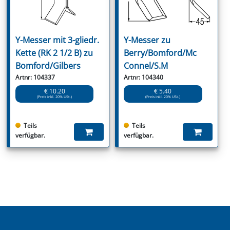
Y-Messer mit 3-gliedr.
Y-Messer zu
Kette (RK 2 1/2 B) zu
Berry/Bomford/Mc
Bomford/Gilbers
Connel/S.M
Artnr: 104337
Artnr: 104340
€ 10.20
€ 5.40
(Preis inkl. 20% USt.)
(Preis inkl. 20% USt.)
Teils
Teils
verfügbar.
verfügbar.