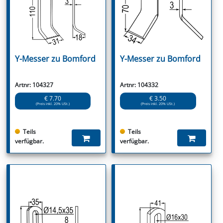
Y-Messer zu Bomford
Y-Messer zu Bomford
Artnr: 104327
Artnr: 104332
€ 7.70
€ 3.50
(Preis inkl. 20% USt.)
(Preis inkl. 20% USt.)
Teils
Teils
verfügbar.
verfügbar.