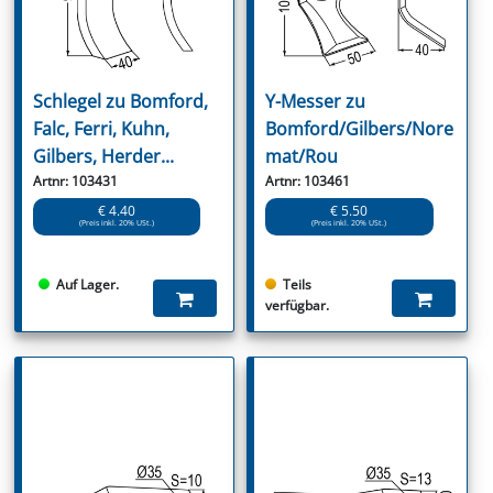
Schlegel zu Bomford,
Y-Messer zu
Falc, Ferri, Kuhn,
Bomford/Gilbers/Nore
Gilbers, Herder...
mat/Rou
Artnr: 103431
Artnr: 103461
€ 4.40
€ 5.50
(Preis inkl. 20% USt.)
(Preis inkl. 20% USt.)
Auf Lager.
Teils
verfügbar.