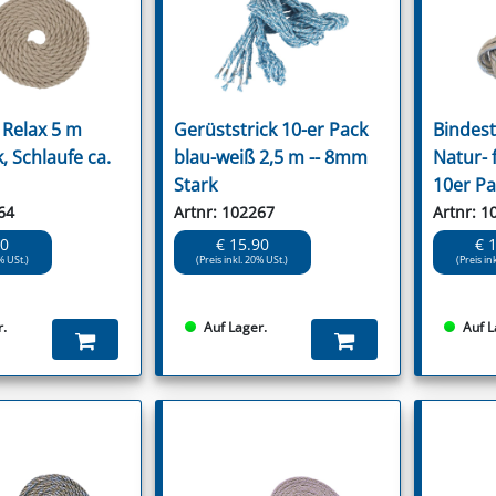
 Relax 5 m
Gerüststrick 10-er Pack
Bindes
k, Schlaufe ca.
blau-weiß 2,5 m -- 8mm
Natur- f
Stark
10er Pa
64
Artnr: 102267
Artnr: 1
90
€ 15.90
€ 
% USt.)
(Preis inkl. 20% USt.)
(Preis in
r.
Auf Lager.
Auf L