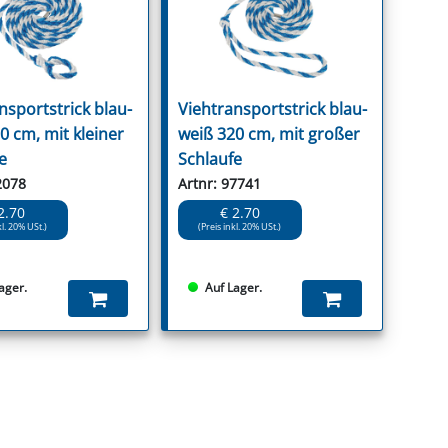
nsportstrick blau-
Viehtransportstrick blau-
0 cm, mit kleiner
weiß 320 cm, mit großer
e
Schlaufe
2078
Artnr: 97741
2.70
€ 2.70
kl. 20% USt.)
(Preis inkl. 20% USt.)
ager.
Auf Lager.