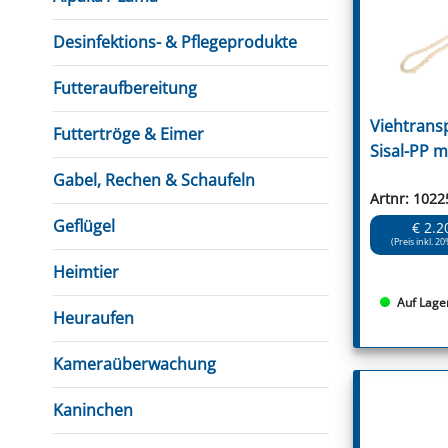
FUTTERTRÖGE & EIMER
BOHRER & FRÄSER
FILTER
GUMMI-MET
KUGEL
SCHAUFE
BEWÄSSERUNG
BELEUCHTUNG
FEDER
KANIN
FIL
Desinfektions- & Pflegeprodukte
HYDRAULIK-HANDPUMPEN
GABEL, RECHEN &
MESSKUP
HANDRE
KEILR
SCHAUFELN
DIVERSE WERKZEUGE
KÄLB
Futteraufbereitung
HEI
Viehtransp
Futtertröge & Eimer
DIVERSES ZUBEHÖR
Sisal-PP m
HOCHDRUCK
HEIZGER
Gabel, Rechen & Schaufeln
Artnr: 1022
Geflügel
€ 2.2
(Preis inkl. 20
Heimtier
Auf Lage
Heuraufen
Kameraüberwachung
Kaninchen