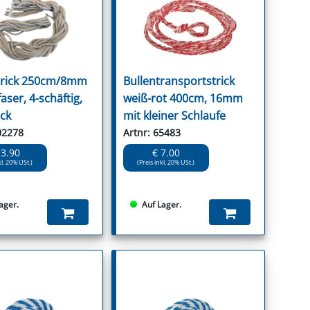
trick 250cm/8mm
Bullentransportstrick
aser, 4-schäftig,
weiß-rot 400cm, 16mm
ck
mit kleiner Schlaufe
02278
Artnr: 65483
13.90
€ 7.00
kl. 20% USt.)
(Preis inkl. 20% USt.)
ager.
Auf Lager.