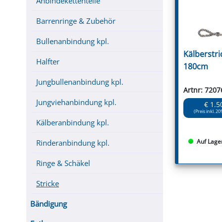
Anbindekettenteile
Barrenringe & Zubehör
Bullenanbindung kpl.
Kälberstri
Halfter
180cm
Jungbullenanbindung kpl.
Artnr: 7207
Jungviehanbindung kpl.
€ 1.5
(Preis inkl. 20
Kälberanbindung kpl.
Auf Lage
Rinderanbindung kpl.
Ringe & Schäkel
Stricke
Bändigung