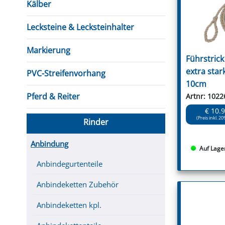
Kälber
Lecksteine & Lecksteinhalter
Markierung
Führstrick
extra star
PVC-Streifenvorhang
10cm
Pferd & Reiter
Artnr: 1022
€ 10.
(Preis inkl. 20
Rinder
Anbindung
Auf Lage
Anbindegurtenteile
Anbindeketten Zubehör
Anbindeketten kpl.