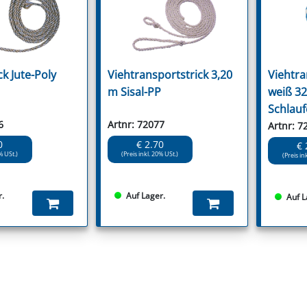
ck Jute-Poly
Viehtransportstrick 3,20
Viehtra
m Sisal-PP
weiß 32
Schlauf
6
Artnr: 72077
Artnr: 7
0
€ 2.70
€ 
% USt.)
(Preis inkl. 20% USt.)
(Preis in
r.
Auf Lager.
Auf L