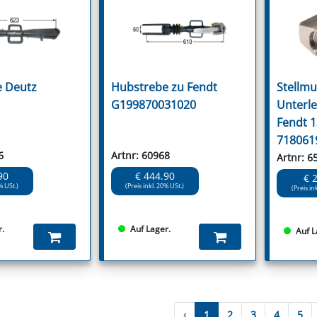
 Deutz
Hubstrebe zu Fendt
Stellmu
G199870031020
Unterle
Fendt 
718061
6
Artnr: 60968
Artnr: 6
90
€ 444.90
€ 
% USt.)
(Preis inkl. 20% USt.)
(Preis in
r.
Auf Lager.
Auf L
‹
1
2
3
4
5