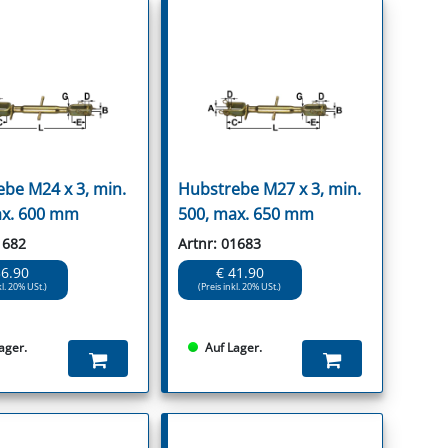
be M24 x 3, min.
Hubstrebe M27 x 3, min.
ax. 600 mm
500, max. 650 mm
1682
Artnr: 01683
36.90
€ 41.90
kl. 20% USt.)
(Preis inkl. 20% USt.)
ager.
Auf Lager.