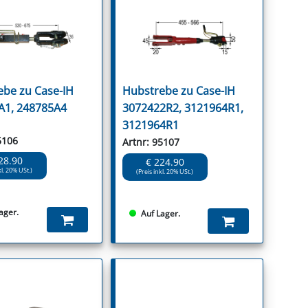
ebe zu Case-IH
Hubstrebe zu Case-IH
A1, 248785A4
3072422R2, 3121964R1,
3121964R1
5106
Artnr: 95107
28.90
€ 224.90
kl. 20% USt.)
(Preis inkl. 20% USt.)
ager.
Auf Lager.