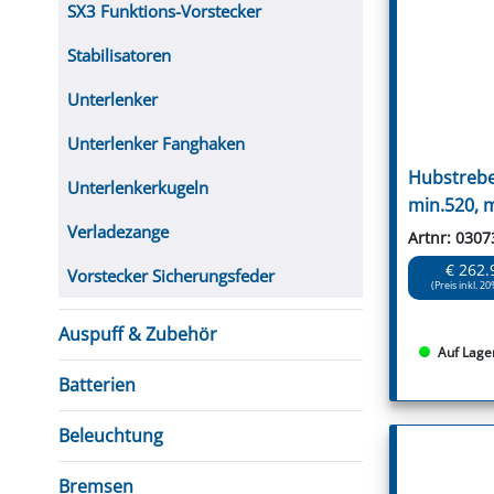
SX3 Funktions-Vorstecker
Stabilisatoren
Unterlenker
Unterlenker Fanghaken
Hubstrebe
Unterlenkerkugeln
min.520, 
Verladezange
Artnr: 0307
€ 262.
Vorstecker Sicherungsfeder
(Preis inkl. 20
Auspuff & Zubehör
Auf Lage
Batterien
Beleuchtung
Bremsen