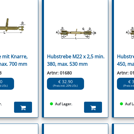
 mit Knarre,
Hubstrebe M22 x 2,5 min.
Hubstre
max. 700 mm
380, max. 530 mm
450, m
3
Artnr: 01680
Artnr: 0
90
€ 32.90
€ 
% USt.)
(Preis inkl. 20% USt.)
(Preis in
r.
Auf Lager.
Auf L