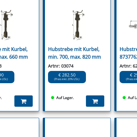
 mit Kurbel,
Hubstrebe mit Kurbel,
Hubstr
max. 660 mm
min. 700, max. 820 mm
873776
3
Artnr: 03074
Artnr: 6
90
€ 282.50
€ 2
% USt.)
(Preis inkl. 20% USt.)
(Preis in
r.
Auf Lager.
Auf L