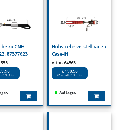
ebe zu CNH
Hubstrebe verstellbar zu
22, 87377623
Case-IH
2855
Artnr: 64563
99.90
€ 198.90
kl. 20% USt.)
(Preis inkl. 20% USt.)
ager.
Auf Lager.