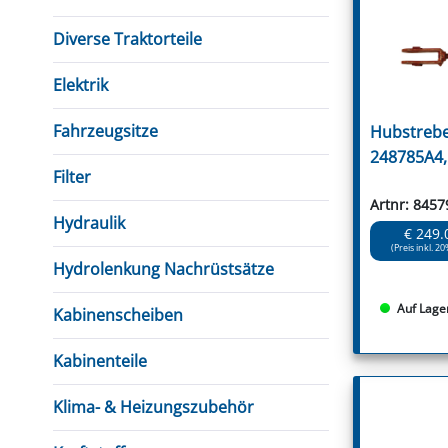
Diverse Traktorteile
Elektrik
Fahrzeugsitze
Hubstrebe
248785A4,
Filter
Artnr: 8457
Hydraulik
€ 249.
(Preis inkl. 20
Hydrolenkung Nachrüstsätze
Auf Lage
Kabinenscheiben
Kabinenteile
Klima- & Heizungszubehör