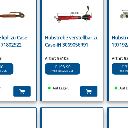
 kpl. zu Case
Hubstrebe verstellbar zu
Hubstr
 71802522
Case-IH 3069056R91
197192
9
Artnr: 95105
Artnr: 9
00
€ 198.90
€ 3
% USt.)
(Preis inkl. 20% USt.)
(Preis in
r.
Auf Lager.
Auf L