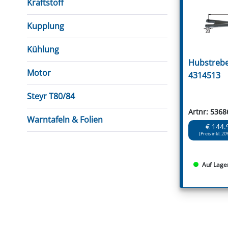
Kraftstoff
Kupplung
Kühlung
Hubstrebe
Motor
4314513
Steyr T80/84
Artnr: 5368
Warntafeln & Folien
€ 144.
(Preis inkl. 20
Auf Lage