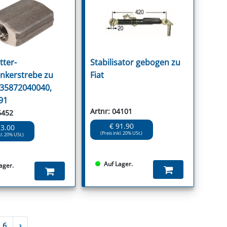
tter-
Stabilisator gebogen zu
nkerstrebe zu
Fiat
135872040040,
91
Artnr: 04101
5452
€ 91.90
23.00
(Preis inkl. 20% USt.)
kl. 20% USt.)
Auf Lager.
ager.
6
›