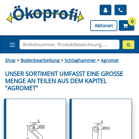
0
Aktionen
Shop
>
Bodenbearbeitung
>
Schlaghammer
>
Agromet
UNSER SORTIMENT UMFASST EINE GROSSE M
ENGE AN TEILEN AUS DEM KAPITEL "
AGROMET"