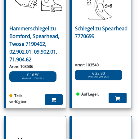
Hammerschlegel zu
Schlegel zu Spearhead
Bomford, Spearhead,
7770699
Twose 7190462,
02.902.01, 09.902.01,
71.904.62
Artnr: 103540
Artnr: 103536
€ 22.90
€ 16.50
(Preis inkl. 20% USt.)
(Preis inkl. 20% USt.)
Auf Lager.
Teils
verfügbar.