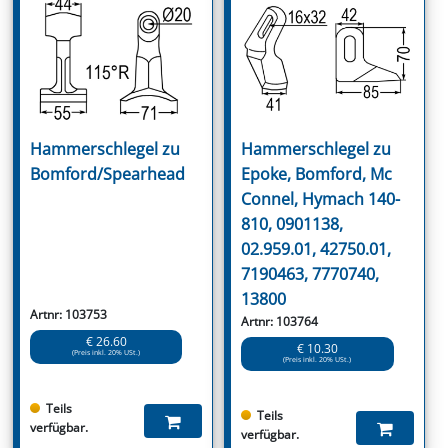
Hammerschlegel zu
Hammerschlegel zu
Bomford/Spearhead
Epoke, Bomford, Mc
Connel, Hymach 140-
810, 0901138,
02.959.01, 42750.01,
7190463, 7770740,
13800
Artnr: 103753
Artnr: 103764
€ 26.60
€ 10.30
(Preis inkl. 20% USt.)
(Preis inkl. 20% USt.)
Teils
Teils
verfügbar.
verfügbar.