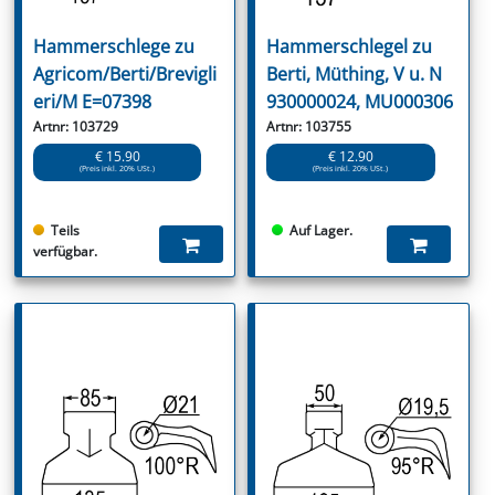
Hammerschlege zu
Hammerschlegel zu
Agricom/Berti/Brevigli
Berti, Müthing, V u. N
eri/M E=07398
930000024, MU000306
Artnr: 103729
Artnr: 103755
€ 15.90
€ 12.90
(Preis inkl. 20% USt.)
(Preis inkl. 20% USt.)
Teils
Auf Lager.
verfügbar.