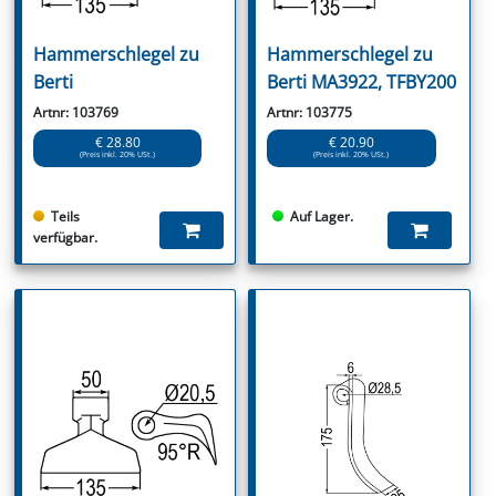
Hammerschlegel zu
Hammerschlegel zu
Berti
Berti MA3922, TFBY200
Artnr: 103769
Artnr: 103775
€ 28.80
€ 20.90
(Preis inkl. 20% USt.)
(Preis inkl. 20% USt.)
Teils
Auf Lager.
verfügbar.