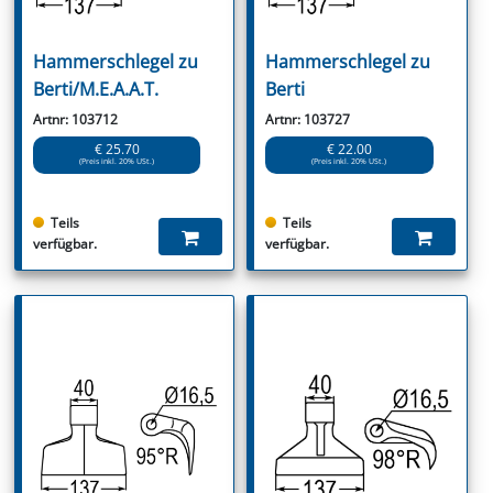
Hammerschlegel zu
Hammerschlegel zu
Berti/M.E.A.A.T.
Berti
Artnr: 103712
Artnr: 103727
€ 25.70
€ 22.00
(Preis inkl. 20% USt.)
(Preis inkl. 20% USt.)
Teils
Teils
verfügbar.
verfügbar.