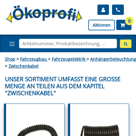
0
Aktionen
Shop
>
Fahrzeugbau
>
Fahrzeugelektrik
>
Anhängerbeleuchtung
>
Zwischenkabel
UNSER SORTIMENT UMFASST EINE GROSSE M
ENGE AN TEILEN AUS DEM KAPITEL "
ZWISCHENKABEL"