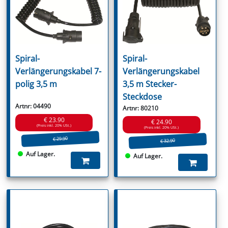
Spiral-
Spiral-
Verlängerungskabel 7-
Verlängerungskabel
polig 3,5 m
3,5 m Stecker-
Steckdose
Artnr: 04490
Artnr: 80210
€ 23.90
€ 24.90
(Preis inkl. 20% USt.)
(Preis inkl. 20% USt.)
€ 29.90
€ 32.90
Auf Lager.
Auf Lager.