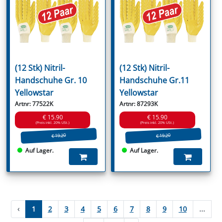
(12 Stk) Nitril-
(12 Stk) Nitril-
Handschuhe Gr. 10
Handschuhe Gr.11
Yellowstar
Yellowstar
Artnr: 77522K
Artnr: 87293K
€ 15.90
€ 15.90
(Preis inkl. 20% USt.)
(Preis inkl. 20% USt.)
€ 19.20
€ 19.20
Auf Lager.
Auf Lager.
‹
1
2
3
4
5
6
7
8
9
10
...