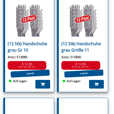
(12 Stk) Handschuhe
(12 Stk) Handschuhe
grau Gr 10
grau Größe 11
Artnr: 51388K
Artnr: 51389K
€ 12.90
€ 12.90
(Preis inkl. 20% USt.)
(Preis inkl. 20% USt.)
€ 20.40
€ 20.40
Auf Lager.
Auf Lager.