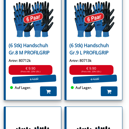
(6 Stk) Handschuh
(6 Stk) Handschuh
Gr.8 M PROFILGRIP
Gr.9 L PROFILGRIP
Artnr: 80712k
Artnr: 80713k
€ 9.90
€ 9.90
(Preis inkl. 20% USt.)
(Preis inkl. 20% USt.)
€ 12.00
€ 12.00
Auf Lager.
Auf Lager.