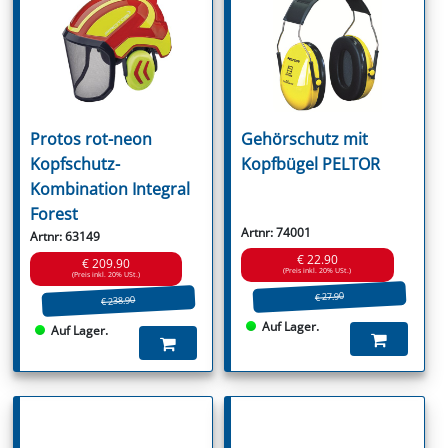
Protos rot-neon
Gehörschutz mit
Kopfschutz-
Kopfbügel PELTOR
Kombination Integral
Forest
Artnr: 74001
Artnr: 63149
€ 22.90
€ 209.90
(Preis inkl. 20% USt.)
(Preis inkl. 20% USt.)
€ 27.90
€ 238.90
Auf Lager.
Auf Lager.