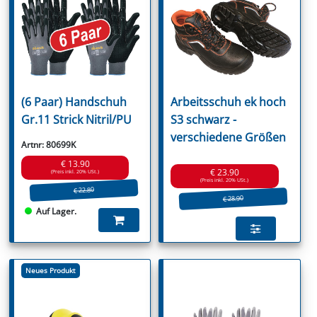
(6 Paar) Handschuh
Arbeitsschuh ek hoch
Gr.11 Strick Nitril/PU
S3 schwarz -
verschiedene Größen
Artnr: 80699K
€ 13.90
€ 23.90
(Preis inkl. 20% USt.)
(Preis inkl. 20% USt.)
€ 22.80
€ 28.90
Auf Lager.
Neues Produkt