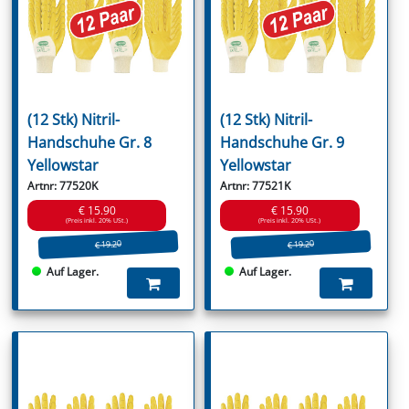
(12 Stk) Nitril-
(12 Stk) Nitril-
Handschuhe Gr. 8
Handschuhe Gr. 9
Yellowstar
Yellowstar
Artnr: 77520K
Artnr: 77521K
€ 15.90
€ 15.90
(Preis inkl. 20% USt.)
(Preis inkl. 20% USt.)
€ 19.20
€ 19.20
Auf Lager.
Auf Lager.