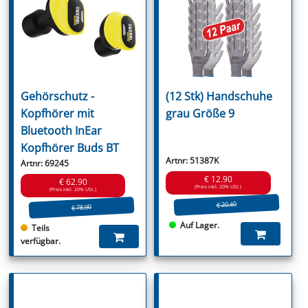
Gehörschutz -
(12 Stk) Handschuhe
Kopfhörer mit
grau Größe 9
Bluetooth InEar
Kopfhörer Buds BT
Artnr: 51387K
Artnr: 69245
€ 12.90
€ 62.90
(Preis inkl. 20% USt.)
(Preis inkl. 20% USt.)
€ 20.40
€ 78.90
Auf Lager.
Teils
verfügbar.