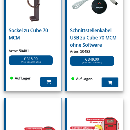
Sockel zu Cube 70
Schnittstellenkabel
MCM
USB zu Cube 70 MCM
ohne Software
Artnr: 50481
Artnr: 50482
€ 318.90
€ 349.00
(Preis inkl. 20% USt.)
(Preis inkl. 20% USt.)
Auf Lager.
Auf Lager.