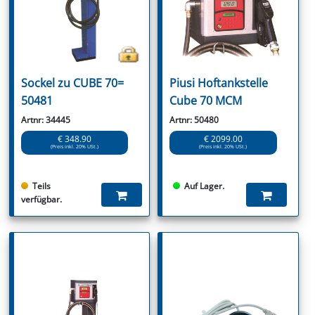
Sockel zu CUBE 70=
Piusi Hoftankstelle
50481
Cube 70 MCM
Artnr: 34445
Artnr: 50480
€ 348.90
€ 2099.00
(Preis inkl. 20% USt.)
(Preis inkl. 20% USt.)
Teils
Auf Lager.
verfügbar.