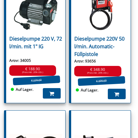
Dieselpumpe 220 V, 72
Dieselpumpe 220V 50
l/min. mit 1" IG
l/min. Automatic-
Füllpistole
Artnr: 34005
Artnr: 93656
€ 188.90
€ 348.90
(Preis inkl. 20% USt.)
(Preis inkl. 20% USt.)
€ 229.00
€ 399.00
Auf Lager.
Auf Lager.