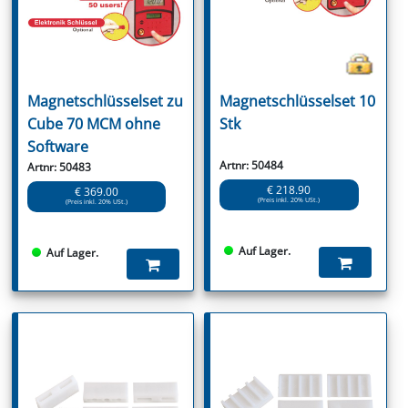
Magnetschlüsselset zu
Magnetschlüsselset 10
Cube 70 MCM ohne
Stk
Software
Artnr: 50484
Artnr: 50483
€ 218.90
€ 369.00
(Preis inkl. 20% USt.)
(Preis inkl. 20% USt.)
Auf Lager.
Auf Lager.