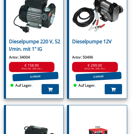
Dieselpumpe 220 V, 52
Dieselpumpe 12V
l/min. mit 1" IG
Artnr: 34004
Artnr: 50496
€ 158.90
€ 299.00
(Preis inkl. 20% USt.)
(Preis inkl. 20% USt.)
€ 198.90
€ 349.00
Auf Lager.
Auf Lager.