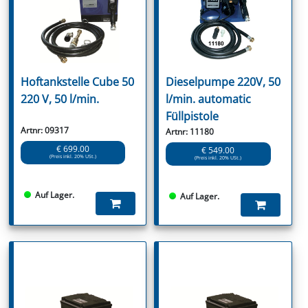
Hoftankstelle Cube 50
Dieselpumpe 220V, 50
220 V, 50 l/min.
l/min. automatic
Füllpistole
Artnr: 09317
Artnr: 11180
€ 699.00
€ 549.00
(Preis inkl. 20% USt.)
(Preis inkl. 20% USt.)
Auf Lager.
Auf Lager.