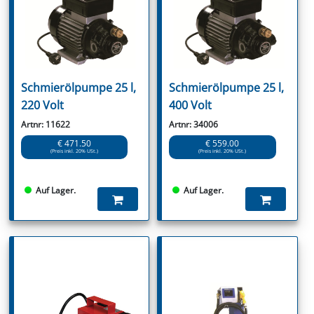
Schmierölpumpe 25 l,
Schmierölpumpe 25 l,
220 Volt
400 Volt
Artnr: 11622
Artnr: 34006
€ 471.50
€ 559.00
(Preis inkl. 20% USt.)
(Preis inkl. 20% USt.)
Auf Lager.
Auf Lager.