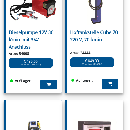
Dieselpumpe 12V 30
Hoftankstelle Cube 70
l/min. mit 3/4"
220 V, 70 l/min.
Anschluss
Artnr: 34444
Artnr: 34008
€ 849.00
€ 139.00
(Preis inkl. 20% USt.)
(Preis inkl. 20% USt.)
Auf Lager.
Auf Lager.