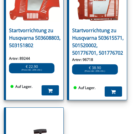
Startvorrichtung zu
Startvorrichtung zu
Husqvarna 503608803,
Husqvarna 503615571,
503151802
501520002,
501776701, 501776702
Artnr: 89244
Artnr: 96718
€ 22.90
€ 38.90
(Preis inkl. 20% USt.)
(Preis inkl. 20% USt.)
Auf Lager.
Auf Lager.