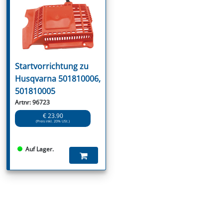
Startvorrichtung zu
Husqvarna 501810006,
501810005
Artnr: 96723
€ 23.90
(Preis inkl. 20% USt.)
Auf Lager.