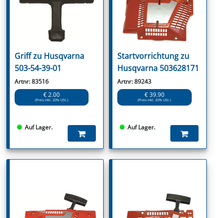
Griff zu Husqvarna
Startvorrichtung zu
503-54-39-01
Husqvarna 503628171
Artnr: 83516
Artnr: 89243
€ 2.00
€ 39.90
(Preis inkl. 20% USt.)
(Preis inkl. 20% USt.)
Auf Lager.
Auf Lager.