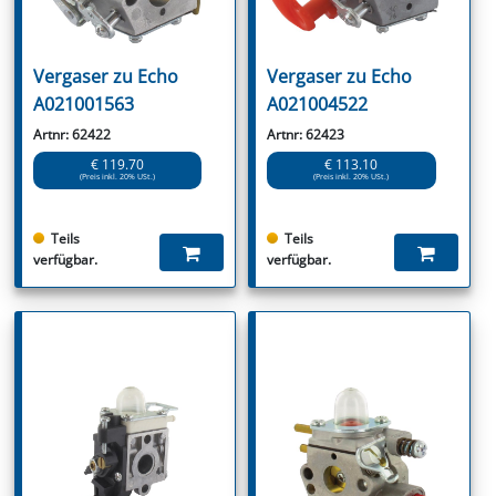
Vergaser zu Echo
Vergaser zu Echo
A021001563
A021004522
Artnr: 62422
Artnr: 62423
€ 119.70
€ 113.10
(Preis inkl. 20% USt.)
(Preis inkl. 20% USt.)
Teils
Teils
verfügbar.
verfügbar.