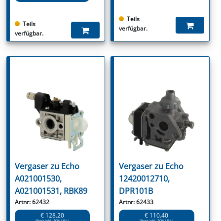
Teils
Teils
verfügbar.
verfügbar.
Vergaser zu Echo
Vergaser zu Echo
A021001530,
12420012710,
A021001531, RBK89
DPR101B
Artnr: 62432
Artnr: 62433
€ 128.20
€ 110.40
(Preis inkl. 20% USt.)
(Preis inkl. 20% USt.)