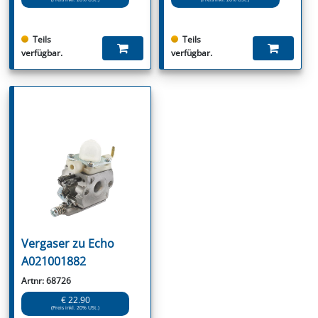
Teils
Teils
verfügbar.
verfügbar.
Vergaser zu Echo
A021001882
Artnr: 68726
€ 22.90
(Preis inkl. 20% USt.)