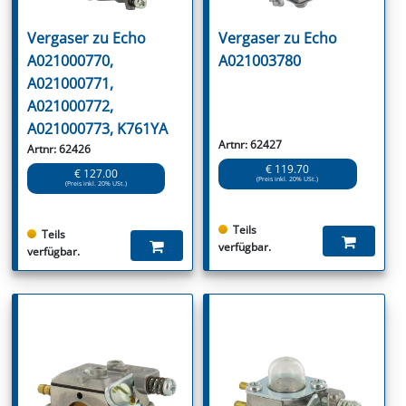
Vergaser zu Echo
Vergaser zu Echo
A021000770,
A021003780
A021000771,
A021000772,
A021000773, K761YA
Artnr: 62427
Artnr: 62426
€ 119.70
€ 127.00
(Preis inkl. 20% USt.)
(Preis inkl. 20% USt.)
Teils
Teils
verfügbar.
verfügbar.