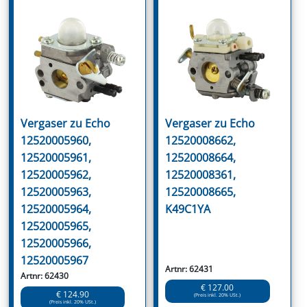
Vergaser zu Echo
Vergaser zu Echo
12520005960,
12520008662,
12520005961,
12520008664,
12520005962,
12520008361,
12520005963,
12520008665,
12520005964,
K49C1YA
12520005965,
12520005966,
12520005967
Artnr: 62431
Artnr: 62430
€ 127.00
€ 124.90
(Preis inkl. 20% USt.)
(Preis inkl. 20% USt.)