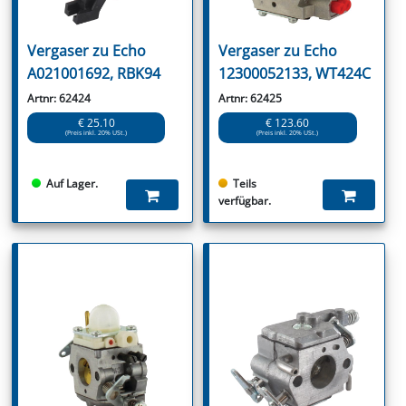
Vergaser zu Echo
Vergaser zu Echo
A021001692, RBK94
12300052133, WT424C
Artnr: 62424
Artnr: 62425
€ 25.10
€ 123.60
(Preis inkl. 20% USt.)
(Preis inkl. 20% USt.)
Auf Lager.
Teils
verfügbar.