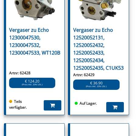
Vergaser zu Echo
Vergaser zu Echo
12300047530,
12520052131,
12300047532,
12520052432,
12300047533, WT120B
12520052433,
12520052434,
12520052435, C1UK53
Artnr: 62428
Artnr: 62429
€ 124.20
€ 36.90
(Preis inkl. 20% USt.)
(Preis inkl. 20% USt.)
Teils
Auf Lager.
verfügbar.