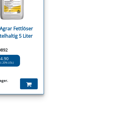
grar Fettlöser
elhaltig 5 Liter
0892
54.90
kl. 20% USt.)
ager.