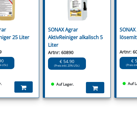
rar
SONAX Agrar
SONAX A
iger 25 Liter
AktivReiniger alkalisch 5
lösemitt
Liter
9
Artnr: 6
Artnr: 60890
90
€ 
€ 54.90
% USt.)
(Preis in
(Preis inkl. 20% USt.)
r.
Auf L
Auf Lager.