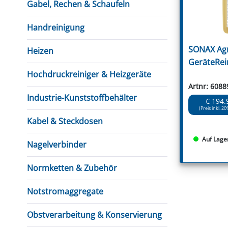
Gabel, Rechen & Schaufeln
Handreinigung
SONAX Ag
Heizen
GeräteRein
Hochdruckreiniger & Heizgeräte
Artnr: 6088
Industrie-Kunststoffbehälter
€ 194.
(Preis inkl. 20
Kabel & Steckdosen
Auf Lage
Nagelverbinder
Normketten & Zubehör
Notstromaggregate
Obstverarbeitung & Konservierung