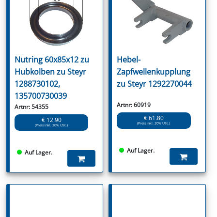
Nutring 60x85x12 zu
Hebel-
Hubkolben zu Steyr
Zapfwellenkupplung
1288730102,
zu Steyr 1292270044
135700730039
Artnr: 60919
Artnr: 54355
€ 61.80
€ 12.90
(Preis inkl. 20% USt.)
(Preis inkl. 20% USt.)
Auf Lager.
Auf Lager.