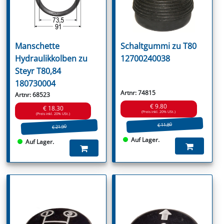
Manschette
Schaltgummi zu T80
Hydraulikkolben zu
12700240038
Steyr T80,84
180730004
Artnr: 74815
Artnr: 68523
€ 9.80
€ 18.30
(Preis inkl. 20% USt.)
(Preis inkl. 20% USt.)
€ 11.80
€ 21.90
Auf Lager.
Auf Lager.