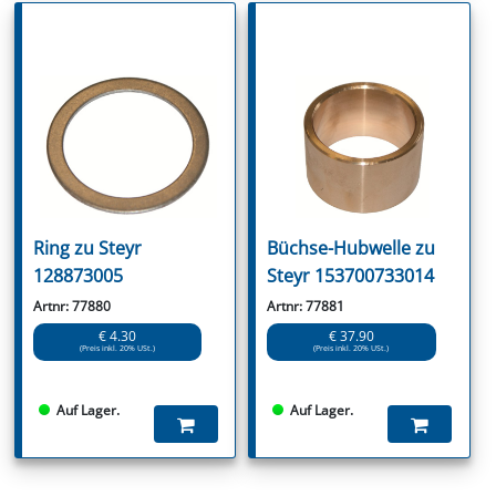
Ring zu Steyr
Büchse-Hubwelle zu
128873005
Steyr 153700733014
Artnr: 77880
Artnr: 77881
€ 4.30
€ 37.90
(Preis inkl. 20% USt.)
(Preis inkl. 20% USt.)
Auf Lager.
Auf Lager.