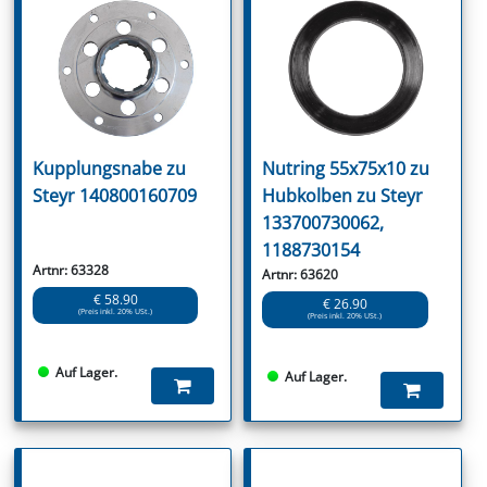
Kupplungsnabe zu
Nutring 55x75x10 zu
Steyr 140800160709
Hubkolben zu Steyr
133700730062,
1188730154
Artnr: 63328
Artnr: 63620
€ 58.90
€ 26.90
(Preis inkl. 20% USt.)
(Preis inkl. 20% USt.)
Auf Lager.
Auf Lager.