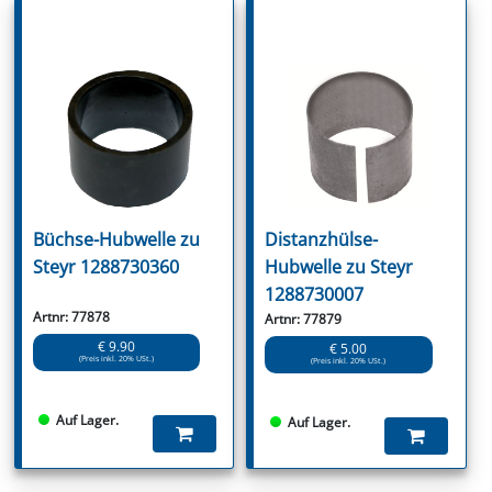
Büchse-Hubwelle zu
Distanzhülse-
Steyr 1288730360
Hubwelle zu Steyr
1288730007
Artnr: 77878
Artnr: 77879
€ 9.90
€ 5.00
(Preis inkl. 20% USt.)
(Preis inkl. 20% USt.)
Auf Lager.
Auf Lager.