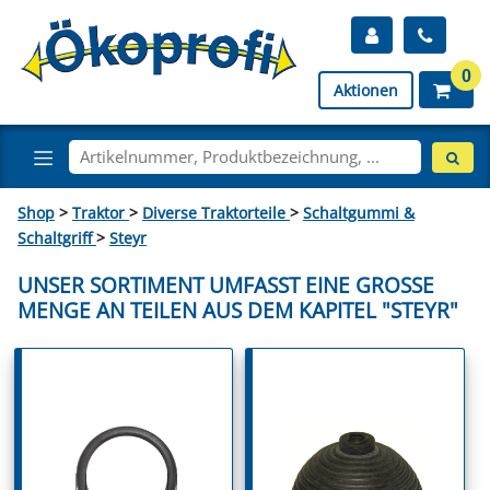
0
Aktionen
Shop
>
Traktor
>
Diverse Traktorteile
>
Schaltgummi &
Schaltgriff
>
Steyr
UNSER SORTIMENT UMFASST EINE GROSSE M
ENGE AN TEILEN AUS DEM KAPITEL "STEYR"