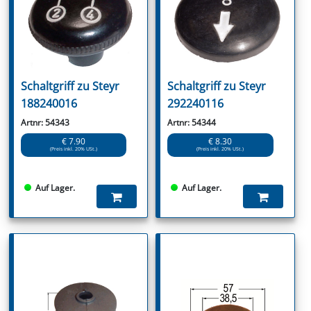
Schaltgriff zu Steyr
Schaltgriff zu Steyr
188240016
292240116
Artnr: 54343
Artnr: 54344
€ 7.90
€ 8.30
(Preis inkl. 20% USt.)
(Preis inkl. 20% USt.)
Auf Lager.
Auf Lager.