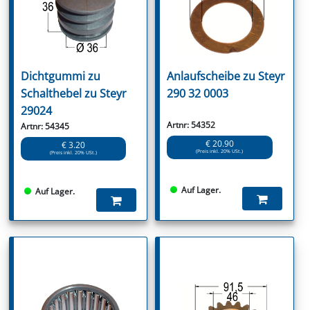
Dichtgummi zu
Anlaufscheibe zu Steyr
Schalthebel zu Steyr
290 32 0003
29024
Artnr: 54352
Artnr: 54345
€ 20.90
€ 3.20
(Preis inkl. 20% USt.)
(Preis inkl. 20% USt.)
Auf Lager.
Auf Lager.