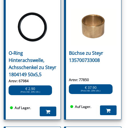
O-Ring
Büchse zu Steyr
Hinterachswelle,
135700733008
Achsschenkel zu Steyr
1804149 50x5,5
Artnr: 77850
Artnr: 67984
€ 37.90
€ 2.90
(Preis inkl. 20% USt.)
(Preis inkl. 20% USt.)
Auf Lager.
Auf Lager.