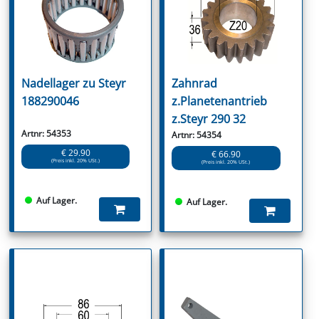
Nadellager zu Steyr
Zahnrad
188290046
z.Planetenantrieb
z.Steyr 290 32
Artnr: 54353
Artnr: 54354
€ 29.90
€ 66.90
(Preis inkl. 20% USt.)
(Preis inkl. 20% USt.)
Auf Lager.
Auf Lager.