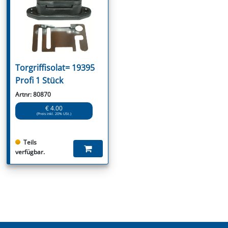
Torgriffisolat= 19395
Profi 1 Stück
Artnr: 80870
€ 4.00
(Preis inkl. 20% USt.)
Teils
verfügbar.