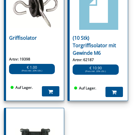
Griffisolator
(10 Stk)
Torgriffisolator mit
Gewinde M6
Artnr: 19398
Artnr: 62187
€ 1.00
€ 10.90
(Preis inkl. 20% USt.)
(Preis inkl. 20% USt.)
Auf Lager.
Auf Lager.