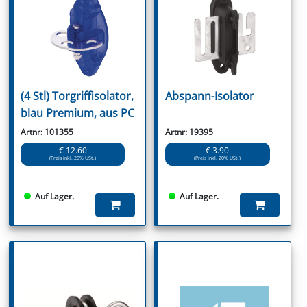
(4 Stl) Torgriffisolator,
Abspann-Isolator
blau Premium, aus PC
Artnr: 101355
Artnr: 19395
€ 12.60
€ 3.90
(Preis inkl. 20% USt.)
(Preis inkl. 20% USt.)
Auf Lager.
Auf Lager.