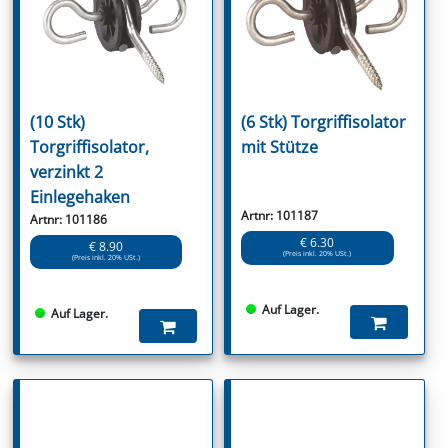
(10 Stk)
(6 Stk) Torgriffisolator
Torgriffisolator,
mit Stütze
verzinkt 2
Einlegehaken
Artnr: 101187
Artnr: 101186
€ 6.30
€ 8.90
(Preis inkl. 20% USt.)
(Preis inkl. 20% USt.)
Auf Lager.
Auf Lager.