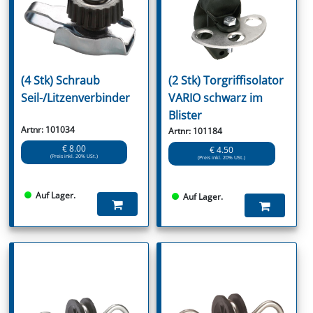
(4 Stk) Schraub
(2 Stk) Torgriffisolator
Seil-/Litzenverbinder
VARIO schwarz im
Blister
Artnr: 101034
Artnr: 101184
€ 8.00
€ 4.50
(Preis inkl. 20% USt.)
(Preis inkl. 20% USt.)
Auf Lager.
Auf Lager.