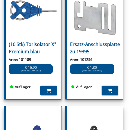
(10 Stk) Torisolator X³
Ersatz-Anschlussplatte
Premium blau
zu 19395
Artnr: 101189
Artnr: 101256
€ 16.90
€ 1.80
(Preis inkl. 20% USt.)
(Preis inkl. 20% USt.)
Auf Lager.
Auf Lager.