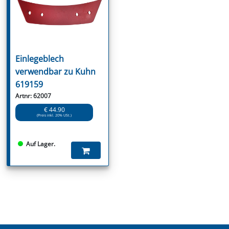
Einlegeblech
verwendbar zu Kuhn
619159
Artnr: 62007
€ 44.90
(Preis inkl. 20% USt.)
Auf Lager.