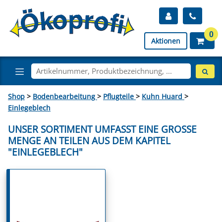
0
Aktionen
Shop
>
Bodenbearbeitung
>
Pflugteile
>
Kuhn Huard
>
Einlegeblech
UNSER SORTIMENT UMFASST EINE GROSSE M
ENGE AN TEILEN AUS DEM KAPITEL "
EINLEGEBLECH"