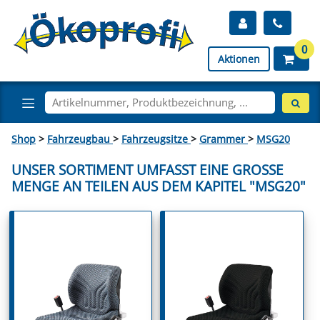
0
Aktionen
Shop
>
Fahrzeugbau
>
Fahrzeugsitze
>
Grammer
>
MSG20
UNSER SORTIMENT UMFASST EINE GROSSE M
ENGE AN TEILEN AUS DEM KAPITEL "MSG20"