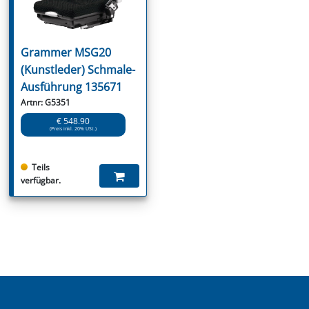
Grammer MSG20
(Kunstleder) Schmale-
Ausführung 135671
Artnr: G5351
€ 548.90
(Preis inkl. 20% USt.)
Teils
verfügbar.