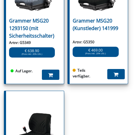
Grammer MSG20
Grammer MSG20
1293150 (mit
(Kunstleder) 141999
Sicherheitsschalter)
Artnr: G5350
Artnr: G5349
€ 469.00
€ 638.90
(Preis inkl. 20% USt.)
(Preis inkl. 20% USt.)
Teils
Auf Lager.
verfügbar.