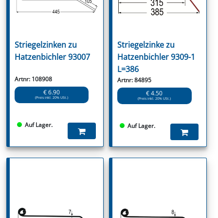
Striegelzinken zu
Striegelzinke zu
Hatzenbichler 93007
Hatzenbichler 9309-1
L=386
Artnr: 108908
Artnr: 84895
€ 6.90
€ 4.50
(Preis inkl. 20% USt.)
(Preis inkl. 20% USt.)
Auf Lager.
Auf Lager.