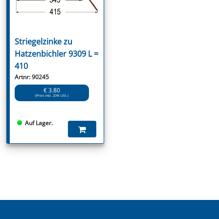
Striegelzinke zu
Hatzenbichler 9309 L =
410
Artnr: 90245
€ 3.80
(Preis inkl. 20% USt.)
Auf Lager.