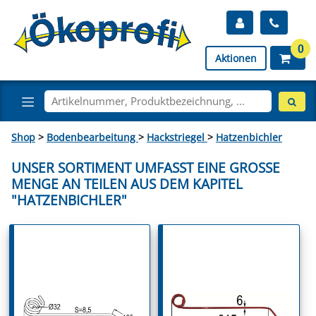
0
Aktionen
Shop
>
Bodenbearbeitung
>
Hackstriegel
>
Hatzenbichler
UNSER SORTIMENT UMFASST EINE GROSSE M
ENGE AN TEILEN AUS DEM KAPITEL "
HATZENBICHLER"