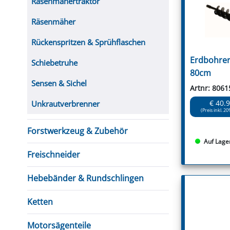
Rasenmähertraktor
Räsenmäher
Rückenspritzen & Sprühflaschen
Erdbohre
Schiebetruhe
80cm
Sensen & Sichel
Artnr: 8061
€ 40.
Unkrautverbrenner
(Preis inkl. 20
Forstwerkzeug & Zubehör
Auf Lage
Freischneider
Hebebänder & Rundschlingen
Ketten
Motorsägenteile