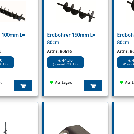
r 100mm L=
Erdbohrer 150mm L=
Erdboh
80cm
80cm
5
Artnr: 80616
Artnr: 8
90
€ 44.90
€ 
% USt.)
(Preis inkl. 20% USt.)
(Preis in
r.
Auf Lager.
Auf L