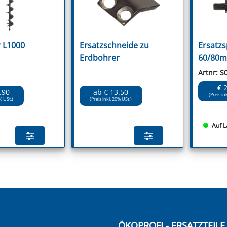
 L1000
Ersatzschneide zu
Ersatzs
Erdbohrer
60/80
Artnr: S
€ 
.90
ab € 13.50
(Preis in
% USt.)
(Preis inkl. 20% USt.)
Auf L
ÖKOPROFI - ERSATZTEIL