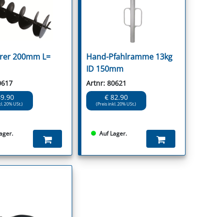
rer 200mm L=
Hand-Pfahlramme 13kg
ID 150mm
0617
Artnr: 80621
49.90
€ 82.90
kl. 20% USt.)
(Preis inkl. 20% USt.)
ager.
Auf Lager.