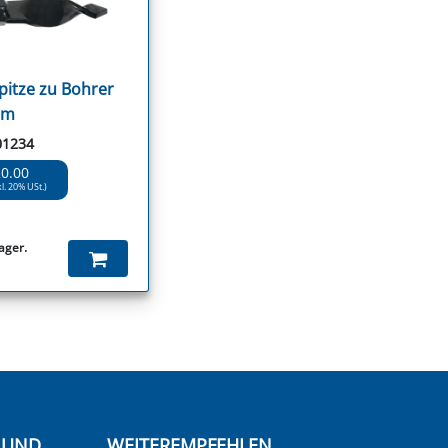
pitze zu Bohrer
mm
01234
20.00
kl. 20% USt.)
ager.
E UND
WEITEREMPFEHLEN