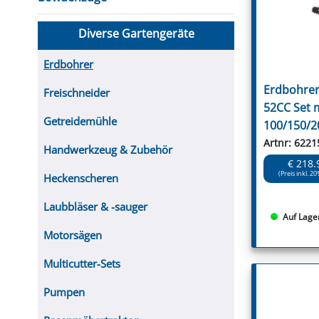
FUTTERTRÖGE & EIMER
BOHRER & FRÄSER
FILTER
GUMMI-MET
KUGEL
SCHAUFE
BEWÄSSERUNG
BELEUCHTUNG
FEDER
KANIN
FIL
Diverse Gartengeräte
HYDRAULIK-HANDPUMPEN
GABEL, RECHEN &
MESSKUP
HANDRE
KEILR
SCHAUFELN
DIVERSE WERKZEUGE
KÄLB
Erdbohrer
HEI
Erdbohrer
Freischneider
DIVERSES ZUBEHÖR
52CC Set 
HOCHDRUCK
Getreidemühle
100/150/
HEIZGER
Artnr: 6221
Handwerkzeug & Zubehör
€ 218.
(Preis inkl. 20
Heckenscheren
Laubbläser & -sauger
Auf Lage
Motorsägen
Multicutter-Sets
Pumpen