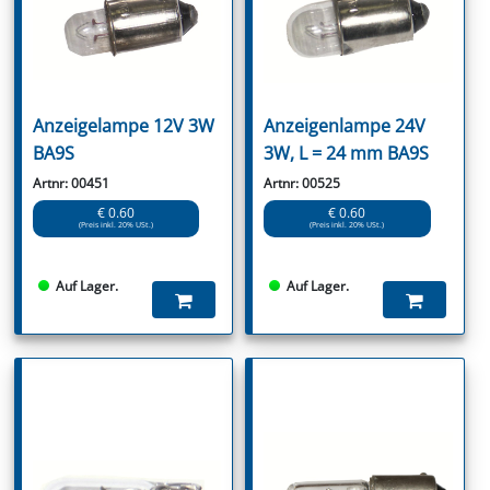
Anzeigelampe 12V 3W
Anzeigenlampe 24V
BA9S
3W, L = 24 mm BA9S
Artnr: 00451
Artnr: 00525
€ 0.60
€ 0.60
(Preis inkl. 20% USt.)
(Preis inkl. 20% USt.)
Auf Lager.
Auf Lager.