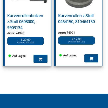
Kurvenrollenbolzen
Kurvenrollen z.Stoll
z.Stoll 0608000,
0464150, 810464150
9903134
Artnr: 74991
Artnr: 74990
€ 12.90
€ 20.60
(Preis inkl. 20% USt.)
(Preis inkl. 20% USt.)
Auf Lager.
Auf Lager.