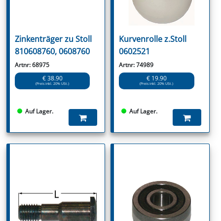
Zinkenträger zu Stoll
Kurvenrolle z.Stoll
810608760, 0608760
0602521
Artnr: 68975
Artnr: 74989
€ 38.90
€ 19.90
(Preis inkl. 20% USt.)
(Preis inkl. 20% USt.)
Auf Lager.
Auf Lager.