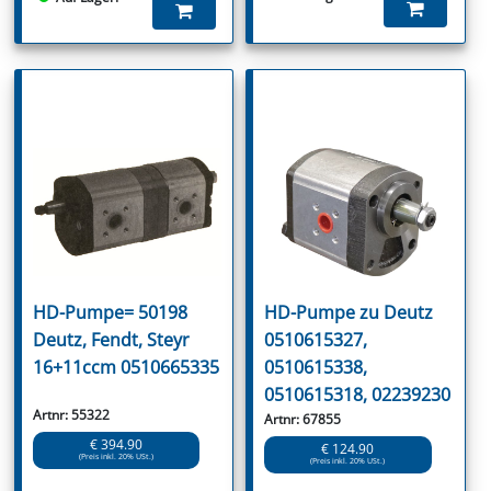
HD-Pumpe= 50198
HD-Pumpe zu Deutz
Deutz, Fendt, Steyr
0510615327,
16+11ccm 0510665335
0510615338,
0510615318, 02239230
Artnr: 55322
Artnr: 67855
€ 394.90
€ 124.90
(Preis inkl. 20% USt.)
(Preis inkl. 20% USt.)