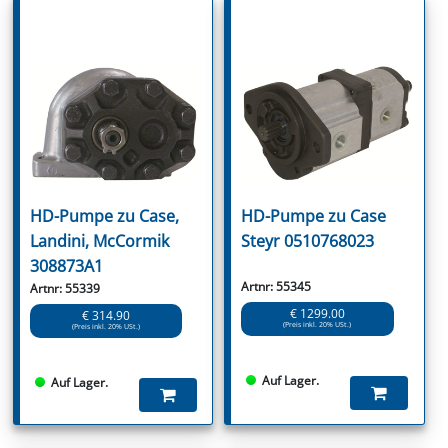
HD-Pumpe zu Case,
HD-Pumpe zu Case
Landini, McCormik
Steyr 0510768023
308873A1
Artnr: 55345
Artnr: 55339
€ 1299.00
€ 314.90
(Preis inkl. 20% USt.)
(Preis inkl. 20% USt.)
Auf Lager.
Auf Lager.