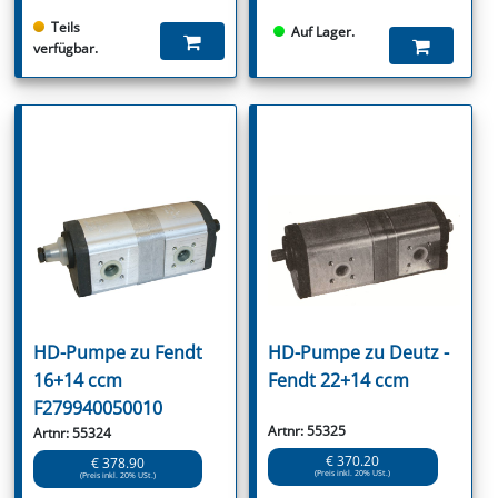
Teils
Auf Lager.
verfügbar.
HD-Pumpe zu Fendt
HD-Pumpe zu Deutz -
16+14 ccm
Fendt 22+14 ccm
F279940050010
Artnr: 55325
Artnr: 55324
€ 370.20
€ 378.90
(Preis inkl. 20% USt.)
(Preis inkl. 20% USt.)