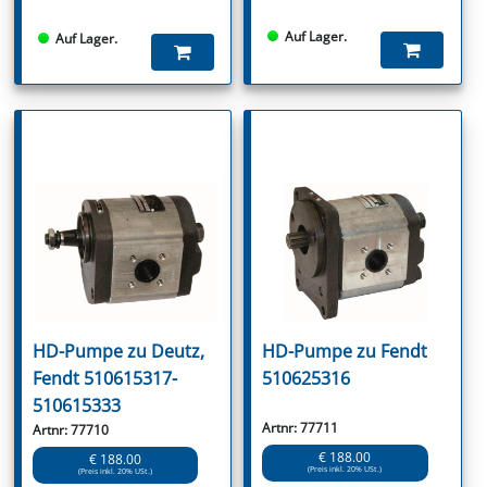
Auf Lager.
Auf Lager.
HD-Pumpe zu Deutz,
HD-Pumpe zu Fendt
Fendt 510615317-
510625316
510615333
Artnr: 77711
Artnr: 77710
€ 188.00
€ 188.00
(Preis inkl. 20% USt.)
(Preis inkl. 20% USt.)