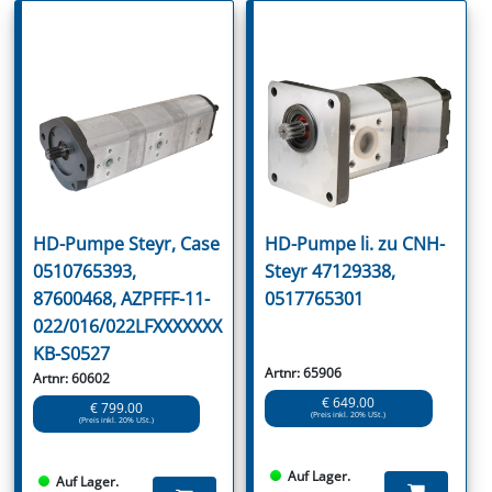
HD-Pumpe Steyr, Case
HD-Pumpe li. zu CNH-
0510765393,
Steyr 47129338,
87600468, AZPFFF-11-
0517765301
022/016/022LFXXXXXXX
KB-S0527
Artnr: 65906
Artnr: 60602
€ 649.00
€ 799.00
(Preis inkl. 20% USt.)
(Preis inkl. 20% USt.)
Auf Lager.
Auf Lager.