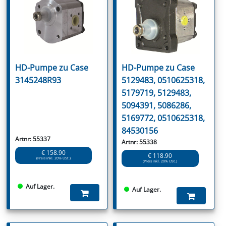
HD-Pumpe zu Case
HD-Pumpe zu Case
3145248R93
5129483, 0510625318,
5179719, 5129483,
5094391, 5086286,
5169772, 0510625318,
84530156
Artnr: 55337
Artnr: 55338
€ 158.90
€ 118.90
(Preis inkl. 20% USt.)
(Preis inkl. 20% USt.)
Auf Lager.
Auf Lager.