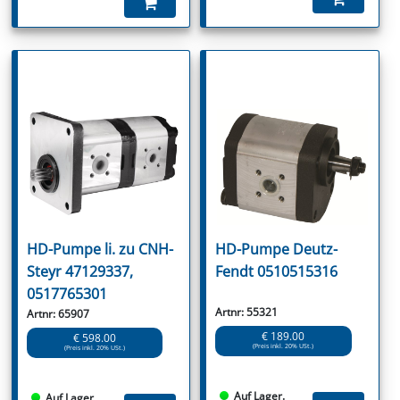
HD-Pumpe li. zu CNH-
HD-Pumpe Deutz-
Steyr 47129337,
Fendt 0510515316
0517765301
Artnr: 55321
Artnr: 65907
€ 189.00
€ 598.00
(Preis inkl. 20% USt.)
(Preis inkl. 20% USt.)
Auf Lager.
Auf Lager.