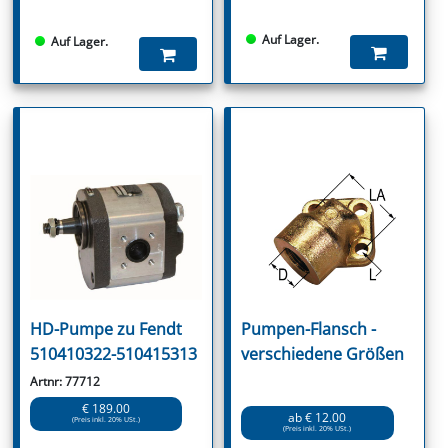
Auf Lager.
Auf Lager.
HD-Pumpe zu Fendt
Pumpen-Flansch -
510410322-510415313
verschiedene Größen
Artnr: 77712
€ 189.00
ab € 12.00
(Preis inkl. 20% USt.)
(Preis inkl. 20% USt.)