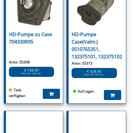
HD-Pumpe zu Case
HD-Pumpe
704330R95
Case(Valm.)
0510765351,
132375101, 132375102
Artnr: 55308
Artnr: 55315
€ 158.90
€ 428.90
(Preis inkl. 20% USt.)
(Preis inkl. 20% USt.)
Teils
Auf Lager.
verfügbar.