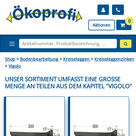
0
Aktionen
Shop
>
Bodenbearbeitung
>
Kreiseleggen
>
Kreiseleggenzinken
>
Vigolo
UNSER SORTIMENT UMFASST EINE GROSSE M
ENGE AN TEILEN AUS DEM KAPITEL "VIGOLO"