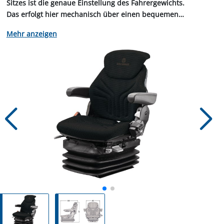
Sitzes ist die genaue Einstellung des Fahrergewichts.
Das erfolgt hier mechanisch über einen bequemen
Einstellhebel.
anzeigen
Mit seinen Verstellmöglichkeiten setzt der Maximo M
Maßstäbe bei den mechanisch gefederten Sitzen. Die
Sitzhöheneinstellung
erfolgt 3-stuﬁg über eine Rastmechanik.