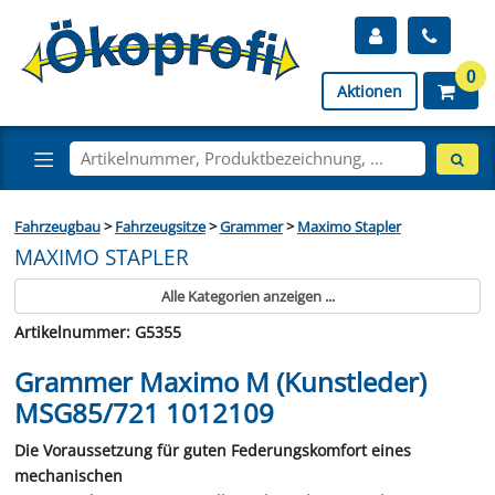
0
Aktionen
Fahrzeugbau
>
Fahrzeugsitze
>
Grammer
>
Maximo Stapler
MAXIMO STAPLER
Alle Kategorien anzeigen ...
Artikelnummer: G5355
Grammer Maximo M (Kunstleder)
MSG85/721 1012109
Die Voraussetzung für guten Federungskomfort eines
mechanischen