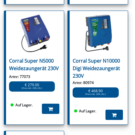
Corral Super N5000
Corral Super N10000
Weidezaungerät 230V
Digi Weidezaungerät
230V
Artnr: 77073
Artnr: 80974
€ 279.00
(Preis inkl. 20% USt.)
€ 468.90
(Preis inkl. 20% USt.)
Auf Lager.
Auf Lager.