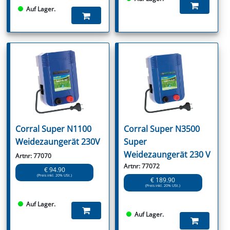
Auf Lager.
Corral Super N1100
Corral Super N3500
Weidezaungerät 230V
Super
Weidezaungerät 230 V
Artnr: 77070
Artnr: 77072
€ 94.90
(Preis inkl. 20% USt.)
€ 189.90
(Preis inkl. 20% USt.)
Auf Lager.
Auf Lager.