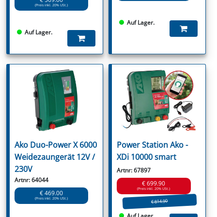
(Preis inkl. 20% USt.)
Auf Lager.
Auf Lager.
Ako Duo-Power X 6000
Power Station Ako -
Weidezaungerät 12V /
XDi 10000 smart
230V
Artnr: 67897
Artnr: 64044
€ 699.90
(Preis inkl. 20% USt.)
€ 469.00
(Preis inkl. 20% USt.)
€ 814.90
Auf Lager.