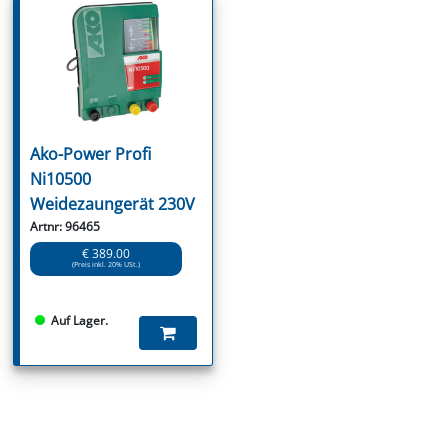
Ako-Power Profi
Ni10500
Weidezaungerät 230V
Artnr: 96465
€ 389.00
(Preis inkl. 20% USt.)
Auf Lager.