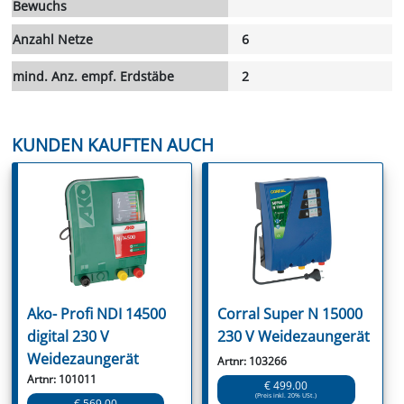
Bewuchs
Anzahl Netze
6
mind. Anz. empf. Erdstäbe
2
KUNDEN KAUFTEN AUCH
Ako- Profi NDI 14500
Corral Super N 15000
digital 230 V
230 V Weidezaungerät
Weidezaungerät
Artnr: 103266
Artnr: 101011
€ 499.00
(Preis inkl. 20% USt.)
€ 569.00