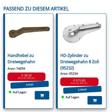
PASSEND ZU DIESEM ARTIKEL
Handhebel zu
HD-Zylinder zu
Dreiwegehahn
Dreiwegehahn 8 Zoll
(95232)
Artnr: 74059
Artnr: 95234
€ 38.30
(Preis inkl. 20% USt.)
€ 615.80
(Preis inkl. 20% USt.)
€ 45.90
€ 739.00
Auf Lager.
Auf Lager.