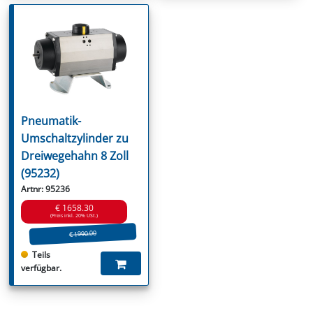
Pneumatik-
Umschaltzylinder zu
Dreiwegehahn 8 Zoll
(95232)
Artnr: 95236
€ 1658.30
(Preis inkl. 20% USt.)
€ 1990.00
Teils
verfügbar.