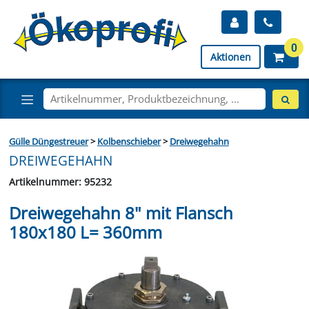
0
Aktionen
Gülle Düngestreuer
>
Kolbenschieber
>
Dreiwegehahn
DREIWEGEHAHN
Artikelnummer: 95232
Dreiwegehahn 8" mit Flansch
180x180 L= 360mm