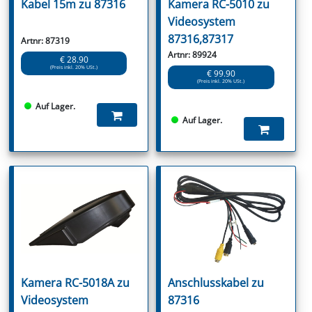
Kabel 15m zu 87316
Kamera RC-5010 zu
Videosystem
87316,87317
Artnr: 87319
Artnr: 89924
€ 28.90
(Preis inkl. 20% USt.)
€ 99.90
(Preis inkl. 20% USt.)
Auf Lager.
Auf Lager.
Kamera RC-5018A zu
Anschlusskabel zu
Videosystem
87316