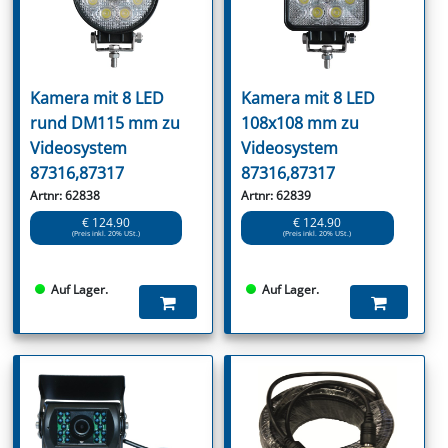
Kamera mit 8 LED
Kamera mit 8 LED
rund DM115 mm zu
108x108 mm zu
Videosystem
Videosystem
87316,87317
87316,87317
Artnr: 62838
Artnr: 62839
€ 124.90
€ 124.90
(Preis inkl. 20% USt.)
(Preis inkl. 20% USt.)
Auf Lager.
Auf Lager.