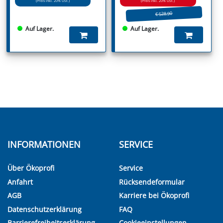
(Preis inkl. 20% USt.)
(Preis inkl. 20% USt.)
€ 528.90
Auf Lager.
Auf Lager.
INFORMATIONEN
SERVICE
Über Ökoprofi
Service
Anfahrt
Rücksendeformular
AGB
Karriere bei Ökoprofi
Datenschutzerklärung
FAQ
Barrierefreiheitserklärung
Cookieeinstellungen