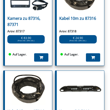
Kamera zu 87316,
Kabel 10m zu 87316
87371
Artnr: 87317
Artnr: 87318
€ 83.90
€ 24.90
(Preis inkl. 20% USt.)
(Preis inkl. 20% USt.)
Auf Lager.
Auf Lager.