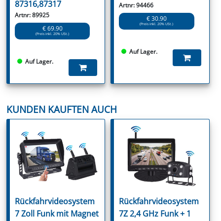
87316,87317
Artnr: 94466
Artnr: 89925
€ 30.90
(Preis inkl. 20% USt.)
€ 69.90
(Preis inkl. 20% USt.)
Auf Lager.
Auf Lager.
KUNDEN KAUFTEN AUCH
Rückfahrvideosystem
Rückfahrvideosystem
7 Zoll Funk mit Magnet
7Z 2,4 GHz Funk + 1