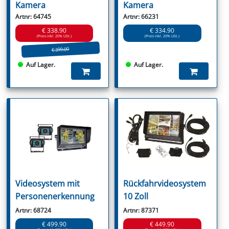
Kamera
Kamera
Artnr: 64745
Artnr: 66231
€ 338.90
€ 334.90
(Preis inkl. 20% USt.)
(Preis inkl. 20% USt.)
€ 399.00
Auf Lager.
Auf Lager.
Videosystem mit
Rückfahrvideosystem
Personenerkennung
10 Zoll
Artnr: 68724
Artnr: 87371
€ 499.90
€ 449.90