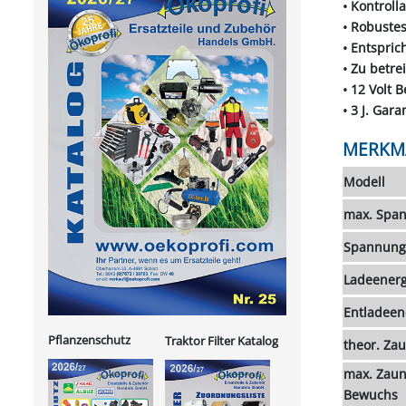
• Kontrol
• Robustes
• Entspric
• Zu betre
• 12 Volt 
• 3 J. Gara
MERKM
Modell
max. Span
Spannung 
Ladeenergi
Entladeene
Pflanzenschutz
Traktor Filter Katalog
theor. Za
max. Zaun
Bewuchs