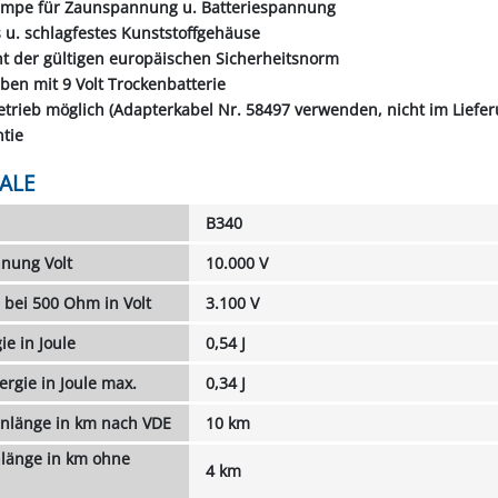
lampe für Zaunspannung u. Batteriespannung
 u. schlagfestes Kunststoffgehäuse
ht der gültigen europäischen Sicherheitsnorm
iben mit 9 Volt Trockenbatterie
Betrieb möglich (Adapterkabel Nr. 58497 verwenden, nicht im Liefe
ntie
ALE
B340
nung Volt
10.000 V
bei 500 Ohm in Volt
3.100 V
e in Joule
0,54 J
rgie in Joule max.
0,34 J
unlänge in km nach VDE
10 km
länge in km ohne
4 km