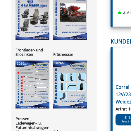
Auf 
KUNDE
Frontlader- und
Silozinken
Fräsmesser
Corral
12V/2
Weide
Artnr: 
€ 1
Pressen-,
(Preis in
Ladewagen-, u.
Futtermischwagen-