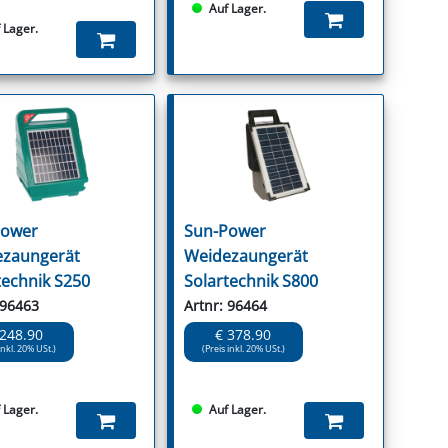
Auf Lager.
 Lager.
Power
Sun-Power
zaungerät
Weidezaungerät
technik S250
Solartechnik S800
 96463
Artnr: 96464
 248.90
€ 378.90
inkl. 20% USt.)
(Preis inkl. 20% USt.)
 Lager.
Auf Lager.