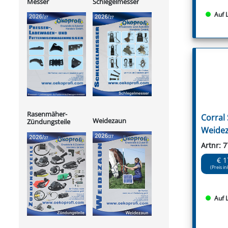
Messer
Schlegelmesser
Auf 
Rasenmäher-
Corral
Weidezaun
Zündungsteile
Weidez
Artnr: 
€ 1
(Preis in
Auf 