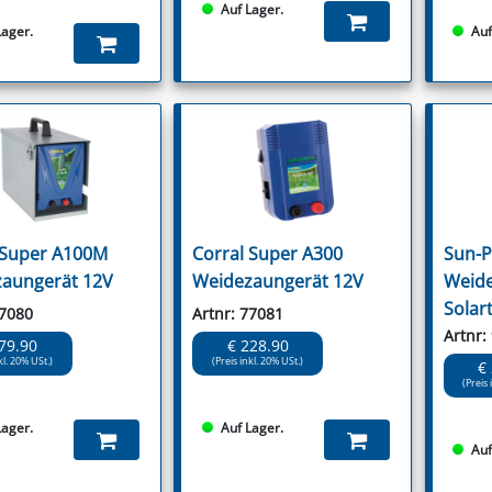
Auf Lager.
Lager.
Auf
 Super A100M
Corral Super A300
Sun-
aungerät 12V
Weidezaungerät 12V
Weide
Solar
77080
Artnr: 77081
Artnr:
79.90
€ 228.90
kl. 20% USt.)
(Preis inkl. 20% USt.)
€
(Preis 
Lager.
Auf Lager.
Auf