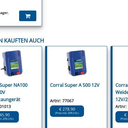
Lager.
N KAUFTEN AUCH
 Super NA100
Corral Super A 500 12V
Corra
30V
Weide
zaungerät
12V/2
Artnr: 77067
101013
Artnr:
€ 278.90
(Preis inkl. 20% USt.)
45.90
€
kl. 20% USt.)
(Preis 