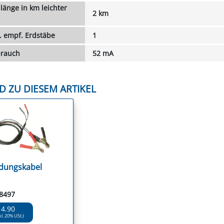
länge in km leichter
2 km
. empf. Erdstäbe
1
brauch
52 mA
D ZU DIESEM ARTIKEL
dungskabel
58497
14.90
kl. 20% USt.)