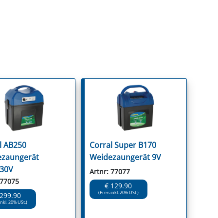
l AB250
Corral Super B170
zaungerät
Weidezaungerät 9V
30V
Artnr: 77077
 77075
€ 129.90
(Preis inkl. 20% USt.)
 299.90
inkl. 20% USt.)