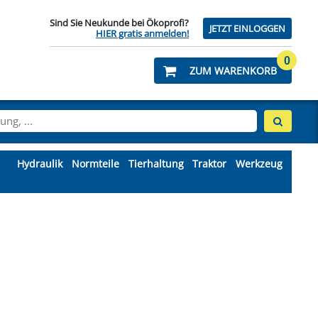
Sind Sie Neukunde bei Ökoprofi?
JETZT EINLOGGEN
HIER gratis anmelden!
0
ZUM WARENKORB
Hydraulik
Normteile
Tierhaltung
Traktor
Werkzeug
NKWELLE ÖKOPROFI
TTEN-HUBWAGEN &
CHERHEITSGURTE
STEM ITALIENISCH
TORSÄGENTEILE
ÄDER, REIFEN &
LAGERMATERIAL
PFLANZENSCHUTZ
MARKIERSTIFTE
MAISHÄCKSLER
ÄHRENHEBER
SCHAFE
KLIMA- &
VENTILE
WALTERSCHEID ORIGINAL
WERKZEUGKOFFER &
SCHLEGELMESSER
SEILE & ZUBEHÖR
VAKUUMPUMPEN
VERBANDKÄSTEN
TRÄNKEBECKEN
TORBESCHLÄGE
PICK-UP ZINKEN
SEILROLLEN
ÖLKÜHLER
ZUBEHÖR
MOTOR
SPORTKARREN
UNGSZUBEHÖR
CHLÄUCHE
STAPELKISTEN
KETTEN & ZUBEHÖR
ER FÜR LADEWAGEN
IEBER & SCHARREN
LEN, SOCKEN &
RSCHRAUBUNGEN
VERLÄNGERUNG
SYSTEM PERROT
RASENMÄHER
SCHWEISSEN
PFLUGTEILE
WARNSCHUTZBEKLEIDUNG
ZÜNDKERZEN & ZUBEHÖR
SILOBLOCKSCHNEIDER
SICHERUNGSRINGE
VETERINÄRBEDARF
UMLENKROLLEN
SÄMASCHINEN
STEYR T80/84
ÖLMOTOREN
LDER & ABSPERRUNG
NTAFELN & FOLIEN
KRAFTSTOFF
WERKZEUGWAGEN &
NÜRSENKEL
 PRESSEN
WERKSTATTEINRICHTUNG
CKNUSSENSÄTZE &
HLAGHAMMER
EILE & ZUBEHÖR
SYSTEM STORZ
WEGEVENTILE
SCHWEINE
PASSFEDER
ÜBERSETZUNGSGETRIEBE
ZUBEHÖR SCHLEGEL & Y-
WAAGEN & MESSGERÄTE
WARNTAFELN & FOLIEN
WASSERLEITUNG
SORTIMENTE
NSEN & SICHELN
ÄHBALKENTEILE
KUPPLUNG
STIEFEL
ZUBEHÖR
MESSER
USATZGERÄTE &
ROLLENKETTE
SPLINTE & SPANNHÜLSEN
WEISSELSPRITZEN
WEIDEZAUN