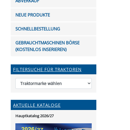
ABVERKAUF
FUTTERTRÖGE & EIMER
BOHRER & FRÄSER
FILTER
GUMMI-MET
KUGEL
SCHAUFE
BEWÄSSERUNG
BELEUCHTUNG
FEDER
KANIN
FIL
NEUE PRODUKTE
HYDRAULIK-HANDPUMPEN
GABEL, RECHEN &
MESSKUP
HANDRE
KEILR
SCHAUFELN
DIVERSE WERKZEUGE
KÄLB
SCHNELLBESTELLUNG
HEI
DIVERSES ZUBEHÖR
GEBRAUCHTMASCHINEN BÖRSE
HOCHDRUCK
(KOSTENLOS INSERIEREN)
HEIZGER
FILTERSUCHE FÜR TRAKTOREN
AKTUELLE KATALOGE
Hauptkatalog 2026/27