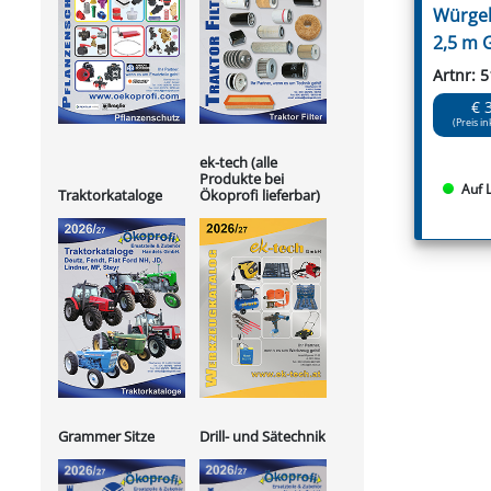
Würgek
2,5 m 
Artnr: 
€ 
(Preis in
ek-tech (alle
Produkte bei
Auf 
Ökoprofi lieferbar)
Traktorkataloge
Grammer Sitze
Drill- und Sätechnik