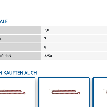
ALE
2,0
m
7
8
aft daN
3250
N KAUFTEN AUCH