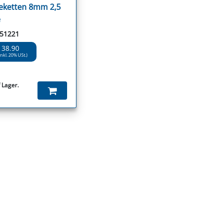
ketten 8mm 2,5
e
 51221
 38.90
inkl. 20% USt.)
 Lager.