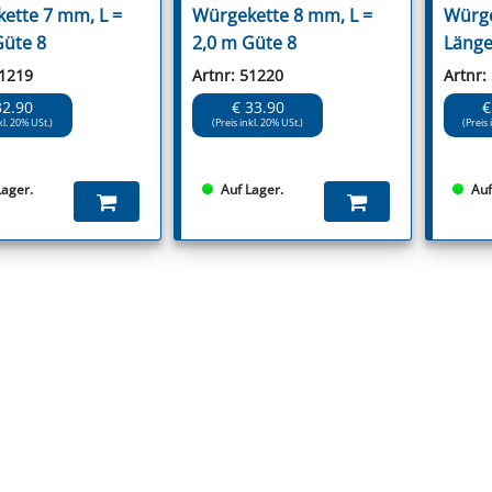
ette 7 mm, L =
Würgekette 8 mm, L =
Würge
Güte 8
2,0 m Güte 8
Läng
51219
Artnr: 51220
Artnr:
32.90
€ 33.90
€
kl. 20% USt.)
(Preis inkl. 20% USt.)
(Preis 
Lager.
Auf Lager.
Auf