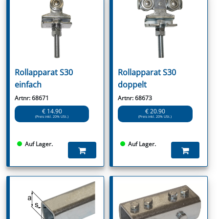
Rollapparat S30
Rollapparat S30
einfach
doppelt
Artnr: 68671
Artnr: 68673
€ 14.90
€ 20.90
(Preis inkl. 20% USt.)
(Preis inkl. 20% USt.)
Auf Lager.
Auf Lager.