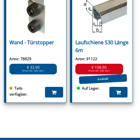
Wand - Türstopper
Laufschiene S30 Länge
6m
Artnr: 78829
Artnr: 91122
€ 33.90
€ 108.90
(Preis inkl. 20% USt.)
(Preis inkl. 20% USt.)
€ 129.90
Teils
Auf Lager.
verfügbar.