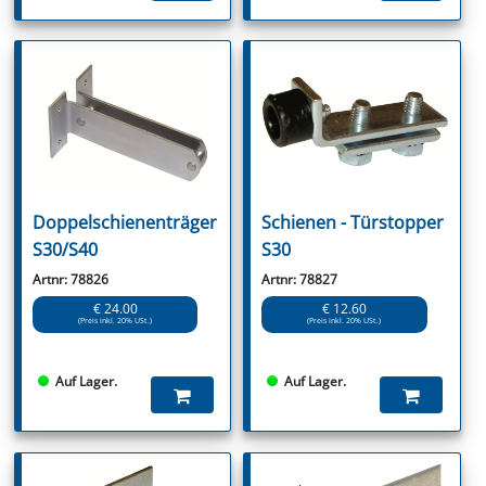
Doppelschienenträger
Schienen - Türstopper
S30/S40
S30
Artnr: 78826
Artnr: 78827
€ 24.00
€ 12.60
(Preis inkl. 20% USt.)
(Preis inkl. 20% USt.)
Auf Lager.
Auf Lager.