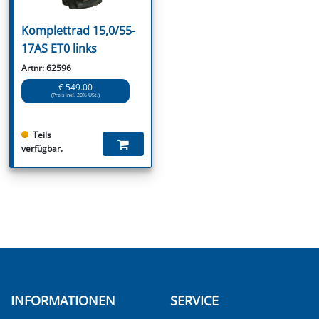
Komplettrad 15,0/55-
17AS ET0 links
Artnr: 62596
€ 549.00
(Preis inkl. 20% USt.)
Teils
verfügbar.
INFORMATIONEN
SERVICE