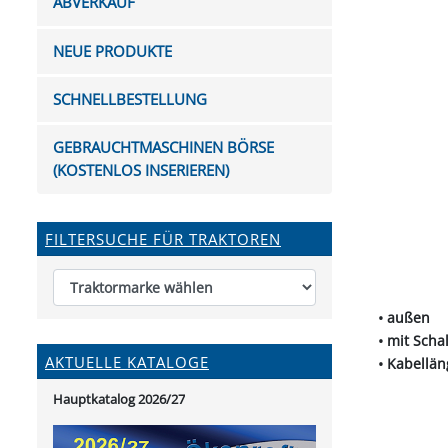
ABVERKAUF
FUTTERTRÖGE & EIMER
BOHRER & FRÄSER
FILTER
GUMMI-MET
KUGEL
SCHAUFE
BEWÄSSERUNG
BELEUCHTUNG
FEDER
KANIN
FIL
NEUE PRODUKTE
HYDRAULIK-HANDPUMPEN
GABEL, RECHEN &
MESSKUP
HANDRE
KEILR
SCHAUFELN
DIVERSE WERKZEUGE
KÄLB
SCHNELLBESTELLUNG
HEI
DIVERSES ZUBEHÖR
GEBRAUCHTMASCHINEN BÖRSE
HOCHDRUCK
(KOSTENLOS INSERIEREN)
HEIZGER
FILTERSUCHE FÜR TRAKTOREN
• außen
• mit Scha
AKTUELLE KATALOGE
• Kabellän
Hauptkatalog 2026/27