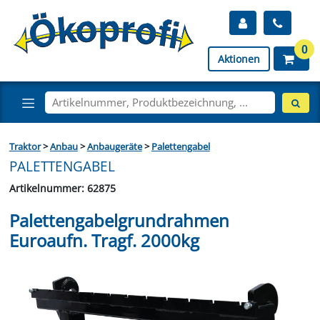
0
Aktionen
Traktor
>
Anbau
>
Anbaugeräte
>
Palettengabel
PALETTENGABEL
Artikelnummer: 62875
Palettengabelgrundrahmen
Euroaufn. Tragf. 2000kg