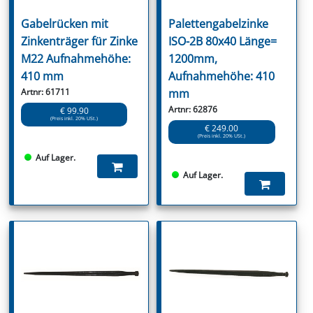
Gabelrücken mit
Palettengabelzinke
Zinkenträger für Zinke
ISO-2B 80x40 Länge=
M22 Aufnahmehöhe:
1200mm,
410 mm
Aufnahmehöhe: 410
Artnr: 61711
mm
Artnr: 62876
€ 99.90
(Preis inkl. 20% USt.)
€ 249.00
(Preis inkl. 20% USt.)
Auf Lager.
Auf Lager.