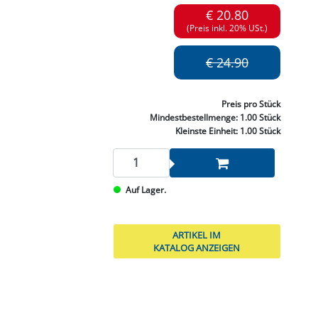
NNEN & SCHLEIFEN
PRAY'S & CHEMIE
KÜHLUNG
NGSBEKÄMPFUNG
GELVENTILE
€ 20.80
RODUKTE
HRAUBE MUTTER
ÖLE, FETTE & ADBLUE
WEISSELSPRITZEN
UMLENKROLLEN
(Preis inkl. 20% USt.)
STALL / HOF
ZYLINDER
SCHEIBE
STAUBSAUGER &
€ 24.90
RMASCHINEN
TANK, ÖL &
Preis
pro Stück
MIERTECHNIK
Mindestbestellmenge:
1.00 Stück
Kleinste Einheit:
1.00 Stück
Auf Lager.
ARTIKEL IM
KATALOG ANZEIGEN