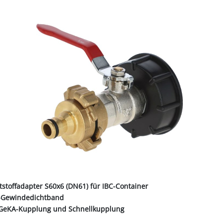
ALL-PUFFER
HÄHNE
NORMKETTEN & ZUBEHÖR
PFERD & REITER
KABINENTEILE
LAGER
TRE
S
LN
STICHSÄGEBLÄTTER
SCHLÄUCHE
SCHÄDLI
RE
P
CHEN
TER
SC
PLUNGEN
INIGUNG
IEMEN
NOTSTROMAGGREGATE
STECKER & MUFFEN
LAGER FAG
RINDER
ER
KEH
ZEN
OBSTVERARBEITUNG &
KONSERVIERUNG
REINIGER &
SCH
PVC-STREIFENVORHANG
ÄTE
tstoffadapter S60x6 (DN61) für IBC-Container
E-Gewindedichtband
" GeKA-Kupplung und Schnellkupplung