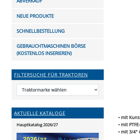
ABVERKAUF
FUTTERTRÖGE & EIMER
BOHRER & FRÄSER
FILTER
GUMMI-MET
KUGEL
SCHAUFE
BEWÄSSERUNG
BELEUCHTUNG
FEDER
KANIN
FIL
NEUE PRODUKTE
HYDRAULIK-HANDPUMPEN
GABEL, RECHEN &
MESSKUP
HANDRE
KEILR
SCHAUFELN
DIVERSE WERKZEUGE
KÄLB
SCHNELLBESTELLUNG
HEI
DIVERSES ZUBEHÖR
GEBRAUCHTMASCHINEN BÖRSE
HOCHDRUCK
(KOSTENLOS INSERIEREN)
HEIZGER
FILTERSUCHE FÜR TRAKTOREN
AKTUELLE KATALOGE
• mit Kuns
• mit PTF
Hauptkatalog 2026/27
• mit 3/4