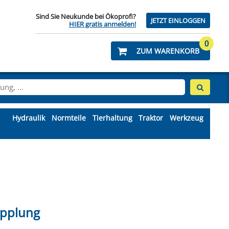
Sind Sie Neukunde bei Ökoprofi?
JETZT EINLOGGEN
HIER gratis anmelden!
0
ZUM WARENKORB
Hydraulik
Normteile
Tierhaltung
Traktor
Werkzeug
NKWELLE ÖKOPROFI
TTEN-HUBWAGEN &
CHERHEITSGURTE
STEM ITALIENISCH
TORSÄGENTEILE
ÄDER, REIFEN &
LAGERMATERIAL
PFLANZENSCHUTZ
MARKIERSTIFTE
MAISHÄCKSLER
ÄHRENHEBER
SCHAFE
KLIMA- &
VENTILE
WALTERSCHEID ORIGINAL
WERKZEUGKOFFER &
SCHLEGELMESSER
SEILE & ZUBEHÖR
VAKUUMPUMPEN
VERBANDKÄSTEN
TRÄNKEBECKEN
TORBESCHLÄGE
PICK-UP ZINKEN
SEILROLLEN
ÖLKÜHLER
ZUBEHÖR
MOTOR
SPORTKARREN
UNGSZUBEHÖR
CHLÄUCHE
STAPELKISTEN
KETTEN & ZUBEHÖR
ER FÜR LADEWAGEN
IEBER & SCHARREN
LEN, SOCKEN &
RSCHRAUBUNGEN
VERLÄNGERUNG
SYSTEM PERROT
RASENMÄHER
SCHWEISSEN
PFLUGTEILE
WARNSCHUTZBEKLEIDUNG
ZÜNDKERZEN & ZUBEHÖR
SILOBLOCKSCHNEIDER
SICHERUNGSRINGE
VETERINÄRBEDARF
UMLENKROLLEN
SÄMASCHINEN
STEYR T80/84
ÖLMOTOREN
LDER & ABSPERRUNG
NTAFELN & FOLIEN
KRAFTSTOFF
WERKZEUGWAGEN &
NÜRSENKEL
 PRESSEN
WERKSTATTEINRICHTUNG
CKNUSSENSÄTZE &
HLAGHAMMER
EILE & ZUBEHÖR
SYSTEM STORZ
WEGEVENTILE
SCHWEINE
PASSFEDER
ÜBERSETZUNGSGETRIEBE
ZUBEHÖR SCHLEGEL & Y-
WAAGEN & MESSGERÄTE
WARNTAFELN & FOLIEN
WASSERLEITUNG
SORTIMENTE
NSEN & SICHELN
ÄHBALKENTEILE
KUPPLUNG
STIEFEL
upplung
ZUBEHÖR
MESSER
USATZGERÄTE &
ROLLENKETTE
SPLINTE & SPANNHÜLSEN
WEISSELSPRITZEN
WEIDEZAUN