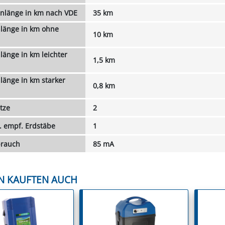
unlänge in km nach VDE
35 km
länge in km ohne
10 km
länge in km leichter
1,5 km
länge in km starker
0,8 km
tze
2
. empf. Erdstäbe
1
brauch
85 mA
N KAUFTEN AUCH