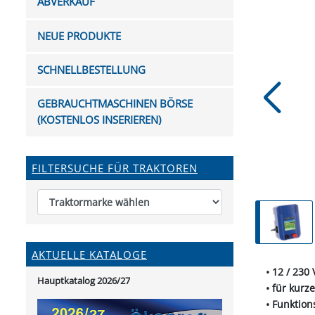
ABVERKAUF
FUTTERTRÖGE & EIMER
BOHRER & FRÄSER
FILTER
GUMMI-MET
KUGEL
SCHAUFE
BEWÄSSERUNG
BELEUCHTUNG
FEDER
KANIN
FIL
NEUE PRODUKTE
HYDRAULIK-HANDPUMPEN
GABEL, RECHEN &
MESSKUP
HANDRE
KEILR
SCHAUFELN
DIVERSE WERKZEUGE
KÄLB
SCHNELLBESTELLUNG
HEI
DIVERSES ZUBEHÖR
GEBRAUCHTMASCHINEN BÖRSE
HOCHDRUCK
(KOSTENLOS INSERIEREN)
HEIZGER
FILTERSUCHE FÜR TRAKTOREN
AKTUELLE KATALOGE
• 12 / 230
Hauptkatalog 2026/27
• für kur
• Funktion