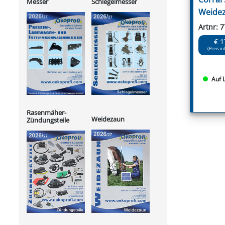
Messer
Schlegelmesser
Weidez
Artnr: 
€ 1
(Preis in
Auf 
Rasenmäher-
Weidezaun
Zündungsteile