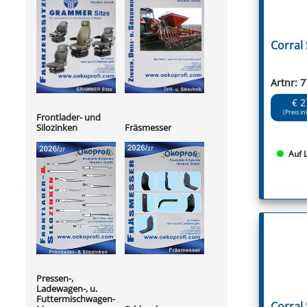
Corral
Artnr: 
€ 2
(Preis in
Frontlader- und
Silozinken
Fräsmesser
Auf 
Pressen-,
Ladewagen-, u.
Futtermischwagen-
Corral