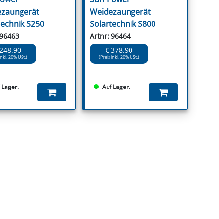
zaungerät
Weidezaungerät
technik S250
Solartechnik S800
 96463
Artnr: 96464
 248.90
€ 378.90
inkl. 20% USt.)
(Preis inkl. 20% USt.)
 Lager.
Auf Lager.