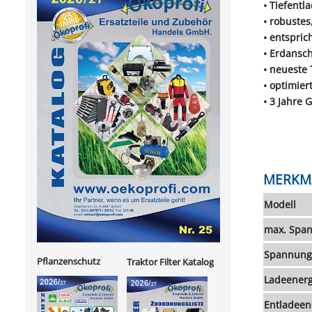
• Tiefentl
• robustes
• entspric
• Erdansc
• neueste
• optimie
• 3 Jahre 
MERKM
Modell
max. Span
Spannung 
Pflanzenschutz
Traktor Filter Katalog
Ladeenergi
Entladeene