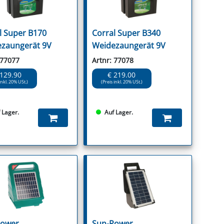
l Super B170
Corral Super B340
zaungerät 9V
Weidezaungerät 9V
 77077
Artnr: 77078
 129.90
€ 219.00
inkl. 20% USt.)
(Preis inkl. 20% USt.)
 Lager.
Auf Lager.
Power
Sun-Power