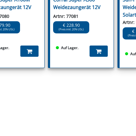
aungerät 12V
Weidezaungerät 12V
Weide
Solar
77080
Artnr: 77081
Artnr:
79.90
€ 228.90
kl. 20% USt.)
(Preis inkl. 20% USt.)
€
(Preis 
Lager.
Auf Lager.
Auf