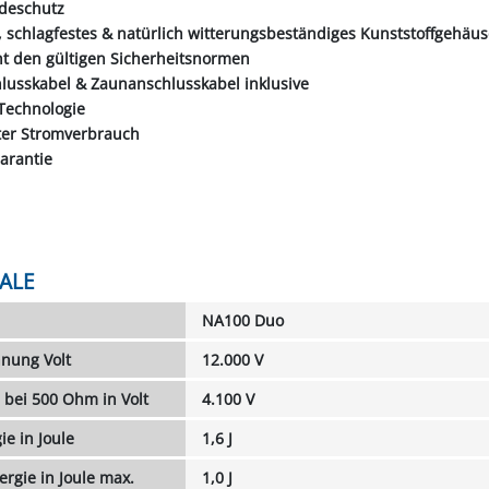
adeschutz
, schlagfestes & natürlich witterungsbeständiges Kunststoffgehäu
ht den gültigen Sicherheitsnormen
hlusskabel & Zaunanschlusskabel inklusive
 Technologie
rter Stromverbrauch
Garantie
ALE
NA100 Duo
nung Volt
12.000 V
bei 500 Ohm in Volt
4.100 V
e in Joule
1,6 J
rgie in Joule max.
1,0 J