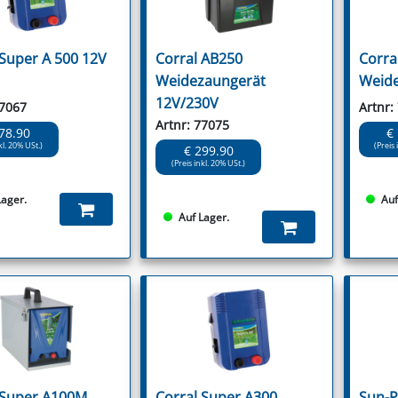
 Super A 500 12V
Corral AB250
Corra
Weidezaungerät
Weide
12V/230V
77067
Artnr:
Artnr: 77075
78.90
€
kl. 20% USt.)
(Preis 
€ 299.90
(Preis inkl. 20% USt.)
Lager.
Auf
Auf Lager.
 Super A100M
Corral Super A300
Sun-