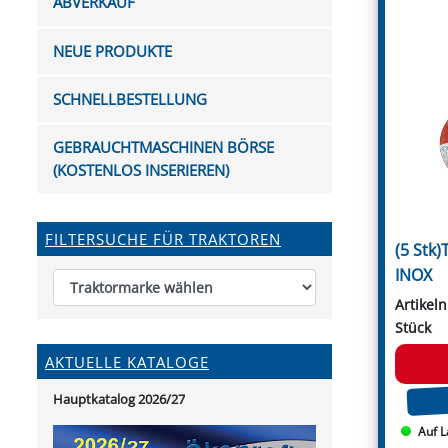
ABVERKAUF
FUTTERTRÖGE & EIMER
BOHRER & FRÄSER
FILTER
GUMMI-MET
KUGEL
SCHAUFE
BEWÄSSERUNG
BELEUCHTUNG
FEDER
KANIN
FIL
NEUE PRODUKTE
HYDRAULIK-HANDPUMPEN
GABEL, RECHEN &
MESSKUP
HANDRE
KEILR
SCHAUFELN
DIVERSE WERKZEUGE
KÄLB
SCHNELLBESTELLUNG
HEI
DIVERSES ZUBEHÖR
GEBRAUCHTMASCHINEN BÖRSE
HOCHDRUCK
(KOSTENLOS INSERIEREN)
HEIZGER
FILTERSUCHE FÜR TRAKTOREN
(5 Stk
INOX
Artikel
Stück
AKTUELLE KATALOGE
Hauptkatalog 2026/27
Auf L