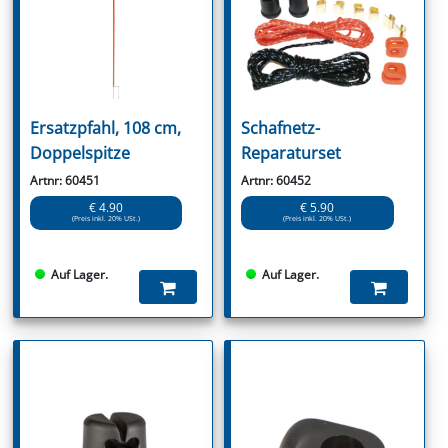
Ersatzpfahl, 108 cm,
Schafnetz-
Doppelspitze
Reparaturset
Artnr: 60451
Artnr: 60452
€ 4.90
€ 5.90
(Preis inkl. 20% USt.)
(Preis inkl. 20% USt.)
Auf Lager.
Auf Lager.