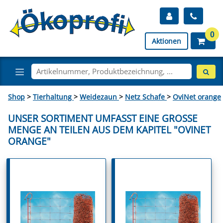
0
Aktionen
Shop
>
Tierhaltung
>
Weidezaun
>
Netz Schafe
>
OviNet orange
UNSER SORTIMENT UMFASST EINE GROSSE M
ENGE AN TEILEN AUS DEM KAPITEL "OVINET O
RANGE"