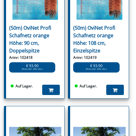
(50m) OviNet Profi
(50m) OviNet Profi
Schafnetz orange
Schafnetz orange
Höhe: 90 cm,
Höhe: 108 cm,
Doppelspitze
Einzelspitze
Artnr: 102418
Artnr: 102419
€ 93.90
€ 93.90
(Preis inkl. 20% USt.)
(Preis inkl. 20% USt.)
Auf Lager.
Auf Lager.