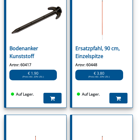
Bodenanker
Ersatzpfahl, 90 cm,
Kunststoff
Einzelspitze
Artnr: 60417
Artnr: 60448
€ 1.90
€ 3.80
(Preis inkl. 20% USt.)
(Preis inkl. 20% USt.)
Auf Lager.
Auf Lager.