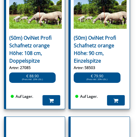
(50m) OviNet Profi
(50m) OviNet Profi
Schafnetz orange
Schafnetz orange
Höhe: 108 cm,
Höhe: 90 cm,
Doppelspitze
Einzelspitze
Artnr: 27085
Artnr: 58503
€ 88.90
€ 79.90
(Preis inkl. 20% USt.)
(Preis inkl. 20% USt.)
Auf Lager.
Auf Lager.