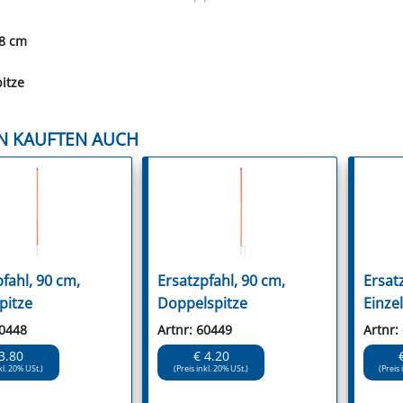
08 cm
itze
N KAUFTEN AUCH
fahl, 90 cm,
Ersatzpfahl, 90 cm,
Ersat
pitze
Doppelspitze
Einzel
60448
Artnr: 60449
Artnr:
3.80
€ 4.20
kl. 20% USt.)
(Preis inkl. 20% USt.)
(Preis 