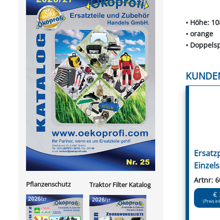
• Höhe: 1
• orange
• Doppelsp
KUNDE
Ersatzp
Einzels
Artnr: 
Pflanzenschutz
Traktor Filter Katalog
€ 
(Preis in