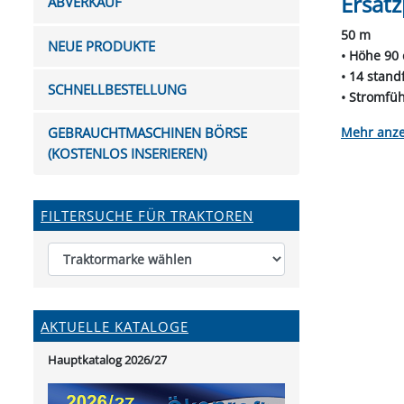
Ersatz
ABVERKAUF
FUTTERTRÖGE & EIMER
BOHRER & FRÄSER
FILTER
GUMMI-MET
KUGEL
SCHAUFE
BEWÄSSERUNG
BELEUCHTUNG
FEDER
KANIN
FIL
50 m
NEUE PRODUKTE
HYDRAULIK-HANDPUMPEN
GABEL, RECHEN &
MESSKUP
HANDRE
KEILR
• Höhe 90 
SCHAUFELN
• 14 stand
DIVERSE WERKZEUGE
KÄLB
SCHNELLBESTELLUNG
HEI
• Stromfüh
• erhöhte 
DIVERSES ZUBEHÖR
anze
GEBRAUCHTMASCHINEN BÖRSE
HOCHDRUCK
• verschw
(KOSTENLOS INSERIEREN)
• verzinkt
HEIZGER
• Kopfisol
FILTERSUCHE FÜR TRAKTOREN
AKTUELLE KATALOGE
Hauptkatalog 2026/27