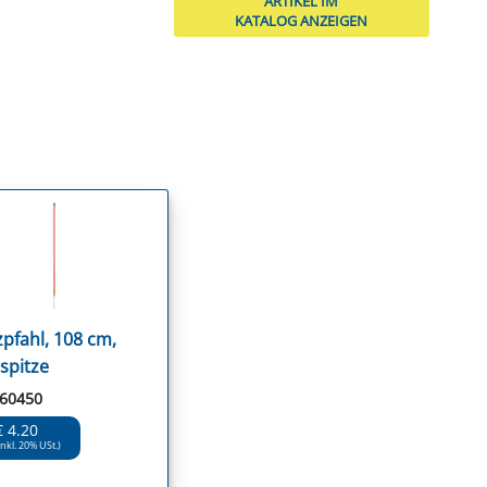
ARTIKEL IM
KATALOG ANZEIGEN
zpfahl, 108 cm,
spitze
 60450
€ 4.20
inkl. 20% USt.)