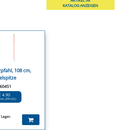
ARTIKEL IM
KATALOG ANZEIGEN
zpfahl, 108 cm,
lspitze
 60451
€ 4.90
inkl. 20% USt.)
 Lager.