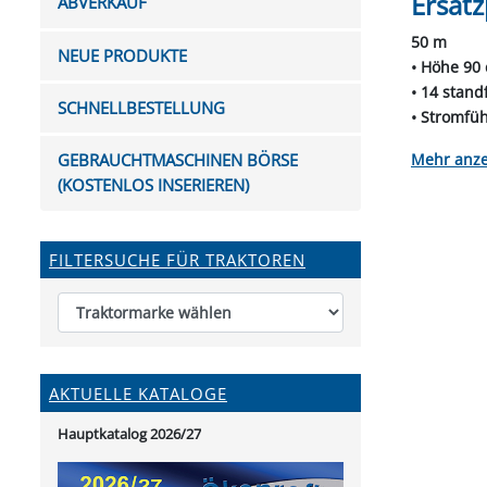
Ersatz
ABVERKAUF
FUTTERTRÖGE & EIMER
BOHRER & FRÄSER
FILTER
GUMMI-MET
KUGEL
SCHAUFE
BEWÄSSERUNG
BELEUCHTUNG
FEDER
KANIN
FIL
50 m
NEUE PRODUKTE
HYDRAULIK-HANDPUMPEN
GABEL, RECHEN &
MESSKUP
HANDRE
KEILR
• Höhe 90 
SCHAUFELN
• 14 stand
DIVERSE WERKZEUGE
KÄLB
SCHNELLBESTELLUNG
HEI
• Stromfüh
• erhöhte 
DIVERSES ZUBEHÖR
anze
GEBRAUCHTMASCHINEN BÖRSE
HOCHDRUCK
• verschw
(KOSTENLOS INSERIEREN)
• verzinkt
HEIZGER
• Kopfisol
FILTERSUCHE FÜR TRAKTOREN
AKTUELLE KATALOGE
Hauptkatalog 2026/27