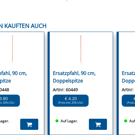
N KAUFTEN AUCH
fahl, 90 cm,
Ersatzpfahl, 90 cm,
Ersat
pitze
Doppelspitze
Doppe
60448
Artnr: 60449
Artnr:
3.80
€ 4.20
kl. 20% USt.)
(Preis inkl. 20% USt.)
(Preis 
Lager.
Auf Lager.
Auf