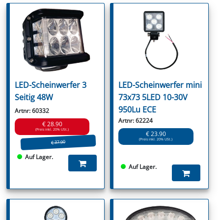
LED-Scheinwerfer 3
LED-Scheinwerfer mini
Seitig 48W
73x73 5LED 10-30V
950Lu ECE
Artnr: 60332
Artnr: 62224
€ 28.90
(Preis inkl. 20% USt.)
€ 23.90
(Preis inkl. 20% USt.)
€ 37.90
Auf Lager.
Auf Lager.