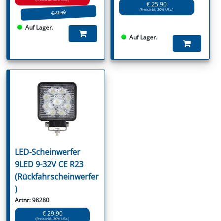
€ 25.90
(Preis inkl. 20% USt.)
€ 21.90
Auf Lager.
Auf Lager.
LED-Scheinwerfer
9LED 9-32V CE R23
(Rückfahrscheinwerfer
)
Artnr: 98280
€ 29.90
(Preis inkl. 20% USt.)