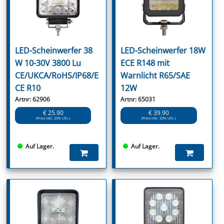
LED-Scheinwerfer 38
LED-Scheinwerfer 18W
W 10-30V 3800 Lu
ECE R148 mit
CE/UKCA/RoHS/IP68/E
Warnlicht R65/SAE
CE R10
12W
Artnr: 62906
Artnr: 65031
€ 25.90
€ 39.90
(Preis inkl. 20% USt.)
(Preis inkl. 20% USt.)
Auf Lager.
Auf Lager.