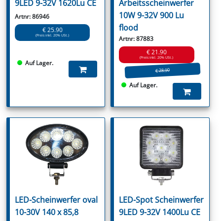
9LED 9-32V 1620Lu CE
Arbeitsscheinwerfer
10W 9-32V 900 Lu
Artnr: 86946
flood
€ 25.90
(Preis inkl. 20% USt.)
Artnr: 87883
€ 21.90
(Preis inkl. 20% USt.)
Auf Lager.
€ 28.90
Auf Lager.
LED-Scheinwerfer oval
LED-Spot Scheinwerfer
10-30V 140 x 85,8
9LED 9-32V 1400Lu CE