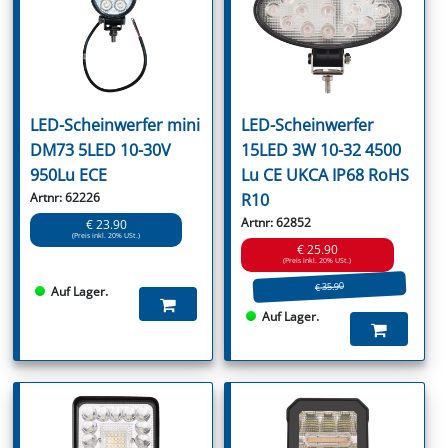
LED-Scheinwerfer mini
LED-Scheinwerfer
DM73 5LED 10-30V
15LED 3W 10-32 4500
950Lu ECE
Lu CE UKCA IP68 RoHS
Artnr: 62226
R10
Artnr: 62852
€ 23.90
(Preis inkl. 20% USt.)
€ 25.90
(Preis inkl. 20% USt.)
€ 35.90
Auf Lager.
Auf Lager.