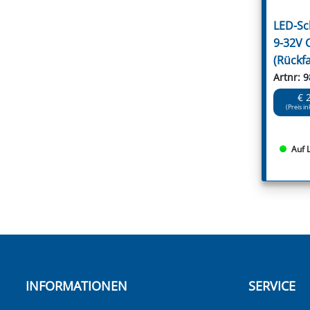
LED-Sc
9-32V 
(Rückf
Artnr: 
€ 
(Preis in
Auf 
INFORMATIONEN
SERVICE