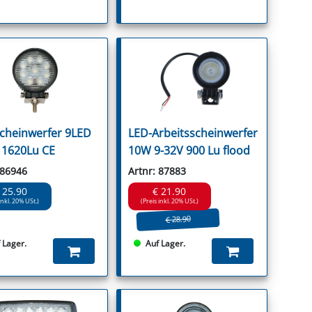
cheinwerfer 9LED
LED-Arbeitsscheinwerfer
 1620Lu CE
10W 9-32V 900 Lu flood
 86946
Artnr: 87883
 25.90
€ 21.90
inkl. 20% USt.)
(Preis inkl. 20% USt.)
€ 28.90
 Lager.
Auf Lager.