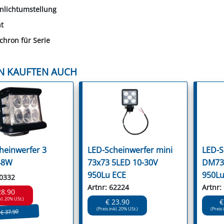
rnlichtumstellung
ht
chron für Serie
N KAUFTEN AUCH
heinwerfer 3
LED-Scheinwerfer mini
LED-S
 48W
73x73 5LED 10-30V
DM73 
950Lu ECE
950Lu
60332
Artnr: 62224
Artnr:
28.90
kl. 20% USt.)
€ 23.90
€
(Preis inkl. 20% USt.)
(Preis 
€ 37.90