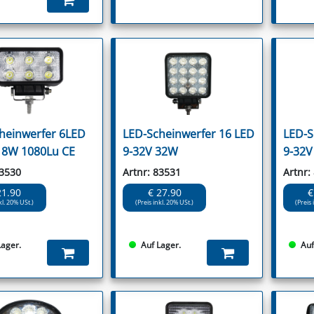
heinwerfer 6LED
LED-Scheinwerfer 16 LED
LED-S
18W 1080Lu CE
9-32V 32W
9-32V
83530
Artnr: 83531
Artnr:
21.90
€ 27.90
€
kl. 20% USt.)
(Preis inkl. 20% USt.)
(Preis 
Lager.
Auf Lager.
Auf