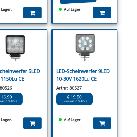
 Lager.
Auf Lager.
cheinwerfer 5LED
LED-Scheinwerfer 9LED
 1150Lu CE
10-30V 1620Lu CE
 80526
Artnr: 80527
 16.90
€ 19.50
inkl. 20% USt.)
(Preis inkl. 20% USt.)
 Lager.
Auf Lager.