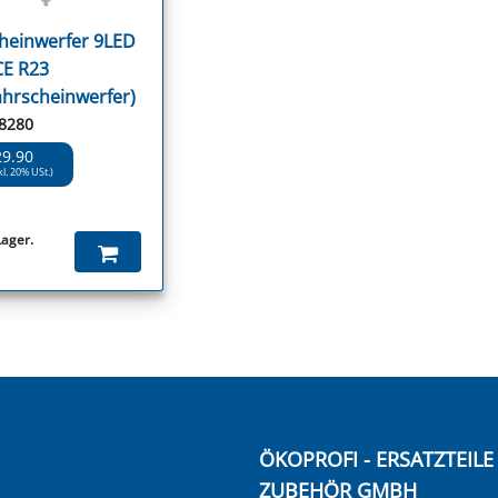
heinwerfer 9LED
CE R23
ahrscheinwerfer)
98280
29.90
kl. 20% USt.)
Lager.
ÖKOPROFI - ERSATZTEIL
ZUBEHÖR GMBH