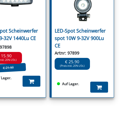
pot Scheinwerfer
LED-Spot Scheinwerfer
9-32V 1440Lu CE
spot 10W 9-32V 900Lu
CE
 97898
Artnr: 97899
 15.90
inkl. 20% USt.)
€ 25.90
(Preis inkl. 20% USt.)
€ 21.90
 Lager.
Auf Lager.