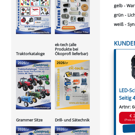
gelb - Wa
grün - Lic
weiß - Syn
KUNDE
ek-tech (alle
Produkte bei
Ökoprofi lieferbar)
Traktorkataloge
LED-Sc
Seitig
Artnr: 
€ 
Grammer Sitze
Drill- und Sätechnik
(Preis in