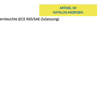
ARTIKEL IM
KATALOG ANZEIGEN
arnleuchte (ECE R65/SAE-Zulassung)