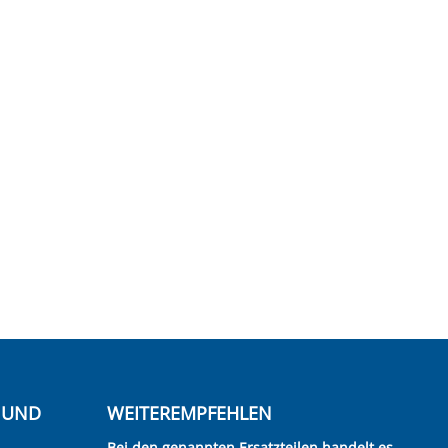
E UND
WEITEREMPFEHLEN
Bei den genannten Ersatzteilen handelt es