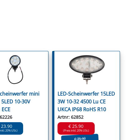
cheinwerfer mini
LED-Scheinwerfer 15LED
5LED 10-30V
3W 10-32 4500 Lu CE
 ECE
UKCA IP68 RoHS R10
 62226
Artnr: 62852
 23.90
€ 25.90
inkl. 20% USt.)
(Preis inkl. 20% USt.)
€ 35.90