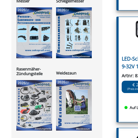
Messer
Schlegelmesser
LED-Sc
9-32V 
Rasenmäher-
Weidezaun
Zündungsteile
Artnr: 
€ 
(Preis in
Auf 