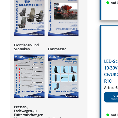
Auf 
Frontlader- und
Silozinken
Fräsmesser
LED-Sc
10-30V
CE/UK
R10
Artnr: 
€ 
(Preis in
Pressen-,
Ladewagen-, u.
Futtermischwagen-
Auf 