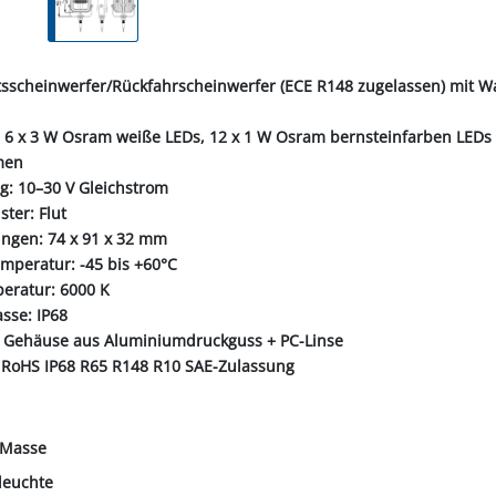
tsscheinwerfer/Rückfahrscheinwerfer (ECE R148 zugelassen) mit W
g: 6 x 3 W Osram weiße LEDs, 12 x 1 W Osram bernsteinfarben LEDs
men
g: 10–30 V Gleichstrom
ster: Flut
ngen: 74 x 91 x 32 mm
emperatur: -45 bis +60°C
peratur: 6000 K
asse: IP68
l: Gehäuse aus Aluminiumdruckguss + PC-Linse
 RoHS IP68 R65 R148 R10 SAE-Zulassung
 Masse
leuchte