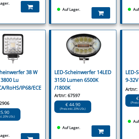
Lager.
Auf Lager.
Auf
heinwerfer 38 W
LED-Scheinwerfer 14LED
LED-S
 3800 Lu
3150 Lumen 6500K
9-32V
CA/RoHS/IP68/ECE
/1800K
Artnr:
Artnr: 67597
€
62906
(Preis 
€ 44.90
(Preis inkl. 20% USt.)
25.90
kl. 20% USt.)
Auf
Auf Lager.
Lager.