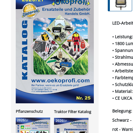
LED-Arbei
• Leistun
• 1800 Lu
• Spannun
• Strahlmu
• Abmessu
• Arbeitst
• Farbtem
• Schutzkl
• Materia
• CE UKCA
Belegung:
Pflanzenschutz
Traktor Filter Katalog
Schwarz -
rot - Warn