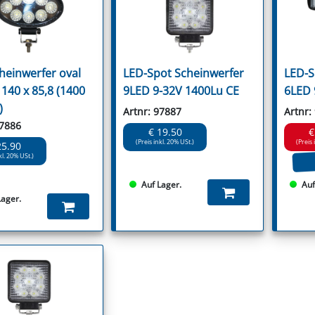
heinwerfer oval
LED-Spot Scheinwerfer
LED-S
140 x 85,8 (1400
9LED 9-32V 1400Lu CE
6LED 
)
Artnr: 97887
Artnr:
97886
€ 19.50
€
(Preis inkl. 20% USt.)
(Preis 
25.90
kl. 20% USt.)
Auf Lager.
Auf
Lager.