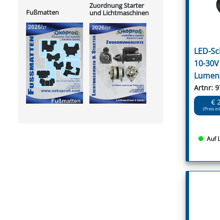
Zuordnung Starter
Fußmatten
und Lichtmaschinen
LED-Sc
10-30V 
Lumen
Artnr: 
€ 
(Preis in
Auf 