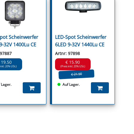
pot Scheinwerfer
LED-Spot Scheinwerfer
9-32V 1400Lu CE
6LED 9-32V 1440Lu CE
 97887
Artnr: 97898
 19.50
€ 15.90
inkl. 20% USt.)
(Preis inkl. 20% USt.)
€ 21.90
 Lager.
Auf Lager.