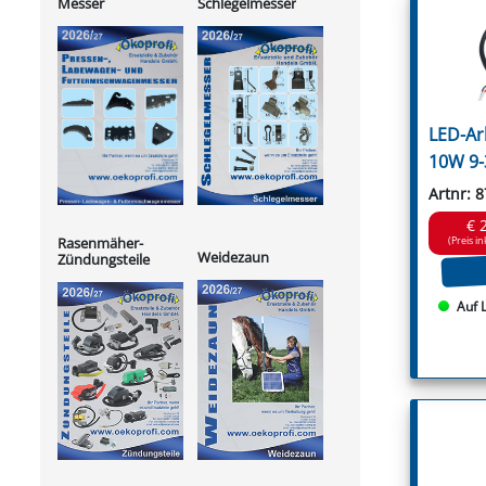
Messer
Schlegelmesser
LED-Ar
10W 9-
Artnr: 
€ 
Rasenmäher-
(Preis in
Weidezaun
Zündungsteile
Auf 