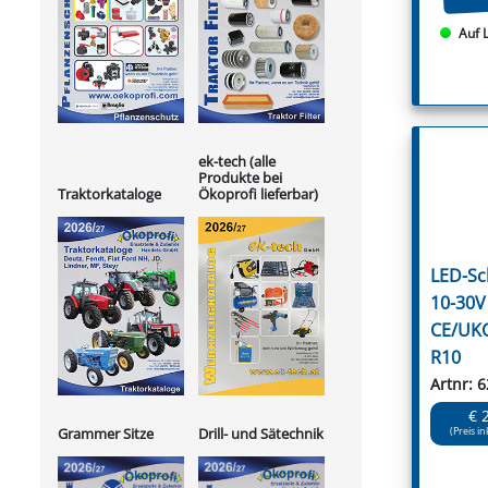
Auf 
ek-tech (alle
Produkte bei
Ökoprofi lieferbar)
Traktorkataloge
LED-Sc
10-30V
CE/UK
R10
Artnr: 
€ 
Grammer Sitze
Drill- und Sätechnik
(Preis in