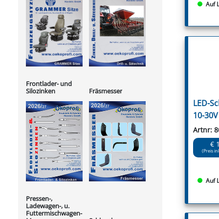
Auf 
Frontlader- und
Silozinken
Fräsmesser
LED-Sc
10-30V
Artnr: 
€ 
(Preis in
Auf 
Pressen-,
Ladewagen-, u.
Futtermischwagen-