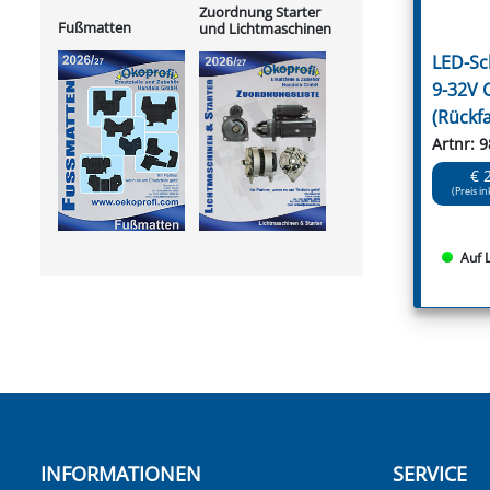
Zuordnung Starter
Fußmatten
und Lichtmaschinen
LED-Sc
9-32V 
(Rückf
Artnr: 
€ 
(Preis in
Auf 
INFORMATIONEN
SERVICE