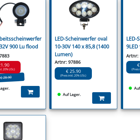
beitsscheinwerfer
LED-Scheinwerfer oval
LED-S
32V 900 Lu flood
10-30V 140 x 85,8 (1400
9LED 
Lumen)
87883
Artnr:
Artnr: 97886
21.90
€
kl. 20% USt.)
(Preis 
€ 25.90
(Preis inkl. 20% USt.)
€ 28.90
Lager.
Auf
Auf Lager.