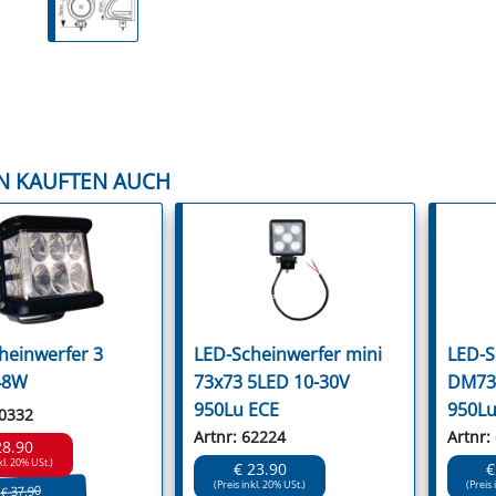
N KAUFTEN AUCH
heinwerfer 3
LED-Scheinwerfer mini
LED-S
 48W
73x73 5LED 10-30V
DM73 
950Lu ECE
950Lu
60332
Artnr: 62224
Artnr:
28.90
kl. 20% USt.)
€ 23.90
€
(Preis inkl. 20% USt.)
(Preis 
€ 37.90