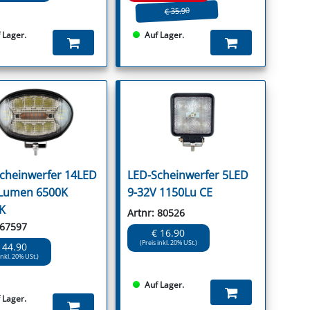
€ 35.90
 Lager.
Auf Lager.
cheinwerfer 14LED
LED-Scheinwerfer 5LED
Lumen 6500K
9-32V 1150Lu CE
K
Artnr: 80526
 67597
€ 16.90
(Preis inkl. 20% USt.)
 44.90
inkl. 20% USt.)
Auf Lager.
 Lager.