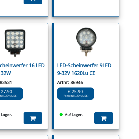
cheinwerfer 16 LED
LED-Scheinwerfer 9LED
 32W
9-32V 1620Lu CE
 83531
Artnr: 86946
 27.90
€ 25.90
inkl. 20% USt.)
(Preis inkl. 20% USt.)
 Lager.
Auf Lager.