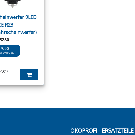
heinwerfer 9LED
CE R23
ahrscheinwerfer)
98280
29.90
kl. 20% USt.)
Lager.
ÖKOPROFI - ERSATZTEIL