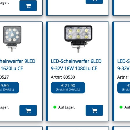
Lager.
heinwerfer 9LED
LED-Scheinwerfer 6LED
LED-S
 1620Lu CE
9-32V 18W 1080Lu CE
9-32V
80527
Artnr: 83530
Artnr:
19.50
€ 21.90
€
kl. 20% USt.)
(Preis inkl. 20% USt.)
(Preis 
Lager.
Auf Lager.
Auf