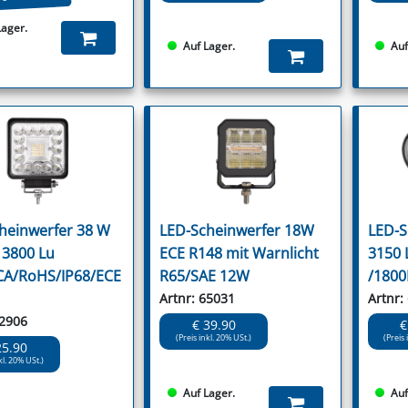
Lager.
Auf Lager.
Auf
heinwerfer 38 W
LED-Scheinwerfer 18W
LED-S
 3800 Lu
ECE R148 mit Warnlicht
3150 
CA/RoHS/IP68/ECE
R65/SAE 12W
/1800
Artnr: 65031
Artnr:
62906
€ 39.90
€
(Preis inkl. 20% USt.)
(Preis 
25.90
kl. 20% USt.)
Auf Lager.
Auf