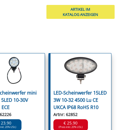
ARTIKEL IM
KATALOG ANZEIGEN
cheinwerfer mini
LED-Scheinwerfer 15LED
5LED 10-30V
3W 10-32 4500 Lu CE
 ECE
UKCA IP68 RoHS R10
 62226
Artnr: 62852
 23.90
€ 25.90
inkl. 20% USt.)
(Preis inkl. 20% USt.)