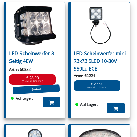
LED-Scheinwerfer 3
LED-Scheinwerfer mini
Seitig 48W
73x73 5LED 10-30V
950Lu ECE
Artnr: 60332
Artnr: 62224
€ 28.90
(Preis inkl. 20% USt.)
€ 23.90
(Preis inkl. 20% USt.)
€ 37.90
Auf Lager.
Auf Lager.