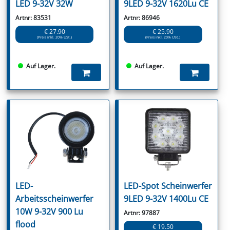
LED 9-32V 32W
9LED 9-32V 1620Lu CE
Artnr: 83531
Artnr: 86946
€ 27.90
€ 25.90
(Preis inkl. 20% USt.)
(Preis inkl. 20% USt.)
Auf Lager.
Auf Lager.
LED-
LED-Spot Scheinwerfer
Arbeitsscheinwerfer
9LED 9-32V 1400Lu CE
10W 9-32V 900 Lu
Artnr: 97887
flood
€ 19.50