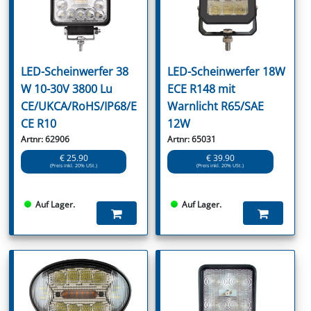
LED-Scheinwerfer 38
LED-Scheinwerfer 18W
W 10-30V 3800 Lu
ECE R148 mit
CE/UKCA/RoHS/IP68/E
Warnlicht R65/SAE
CE R10
12W
Artnr: 62906
Artnr: 65031
€ 25.90
€ 39.90
(Preis inkl. 20% USt.)
(Preis inkl. 20% USt.)
Auf Lager.
Auf Lager.