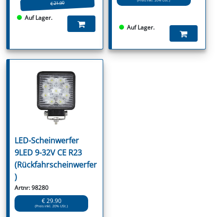
(Preis inkl. 20% USt.)
€ 21.90
Auf Lager.
Auf Lager.
LED-Scheinwerfer
9LED 9-32V CE R23
(Rückfahrscheinwerfer
)
Artnr: 98280
€ 29.90
(Preis inkl. 20% USt.)