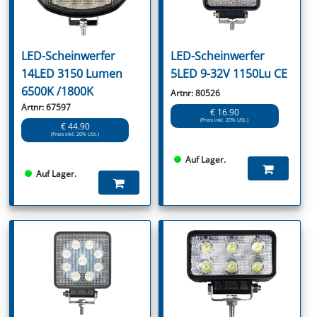
LED-Scheinwerfer
LED-Scheinwerfer
14LED 3150 Lumen
5LED 9-32V 1150Lu CE
6500K /1800K
Artnr: 80526
Artnr: 67597
€ 16.90
(Preis inkl. 20% USt.)
€ 44.90
(Preis inkl. 20% USt.)
Auf Lager.
Auf Lager.