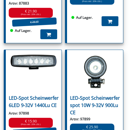
(Preis inkl. 20% USt.)
Artnr: 87883
€ 21.90
(Preis inkl. 20% USt.)
Auf Lager.
€ 28.90
Auf Lager.
LED-Spot Scheinwerfer
LED-Spot Scheinwerfer
6LED 9-32V 1440Lu CE
spot 10W 9-32V 900Lu
CE
Artnr: 97898
Artnr: 97899
€ 15.90
(Preis inkl. 20% USt.)
€ 25.90