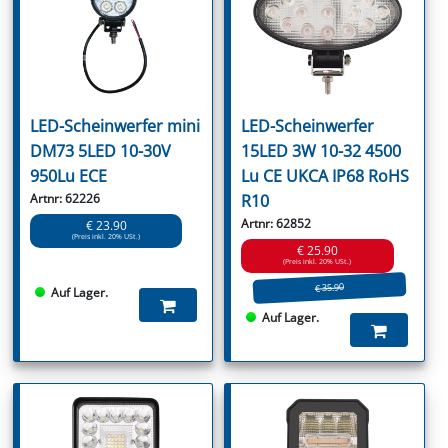
LED-Scheinwerfer mini
LED-Scheinwerfer
DM73 5LED 10-30V
15LED 3W 10-32 4500
950Lu ECE
Lu CE UKCA IP68 RoHS
Artnr: 62226
R10
Artnr: 62852
€ 23.90
(Preis inkl. 20% USt.)
€ 25.90
(Preis inkl. 20% USt.)
€ 35.90
Auf Lager.
Auf Lager.