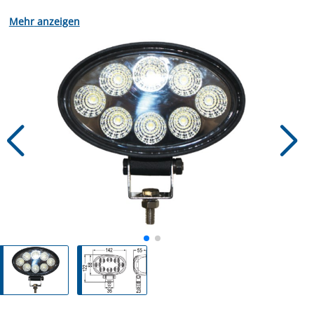
Licht-Ausgang: 1400 Lumen
anzeigen
Eingangsspannung: 10-32 V DC
Farbtemperatur: 6000 K
Stromverbrauch: 1,5 A bei 12 V DC
0,75 A bei 24 V DC
Schutzart: IP67​
Wechselpolung: Umpolungssicher
Leds: 8 LED 3 Watt,
hohe Intensität
Material: Aluminiumgehäuse, PC